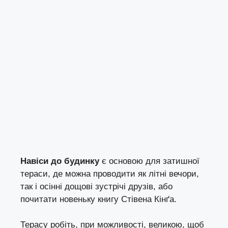
Навіси до будинку
є основою для затишної
тераси, де можна проводити як літні вечори,
так і осінні дощові зустрічі друзів, або
почитати
новеньку книгу Стівена Кінґа
.
Терасу робіть, при можливості, великою, щоб