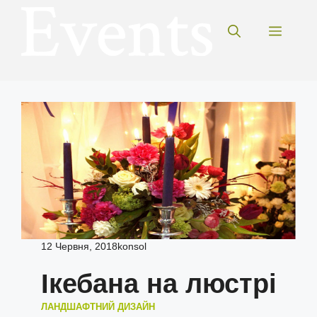
Перейти
до
Меню
вмісту
12 Червня, 2018
konsol
Ікебана на люстрі
ЛАНДШАФТНИЙ ДИЗАЙН