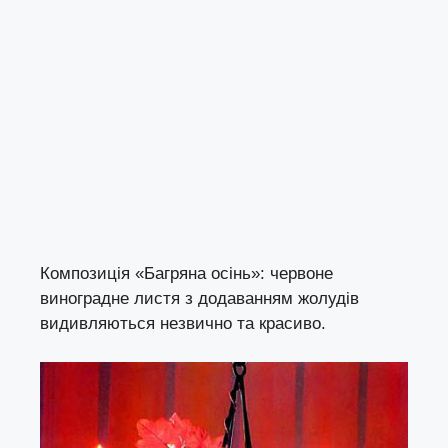
Композиція «Багряна осінь»: червоне
виноградне листя з додаванням жолудів
видивляються незвично та красиво.