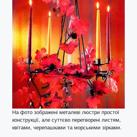
На фото зображені металеві люстри простої
конструкції, але суттєво перетворені листям,
квітами, черепашками та морськими зірками.