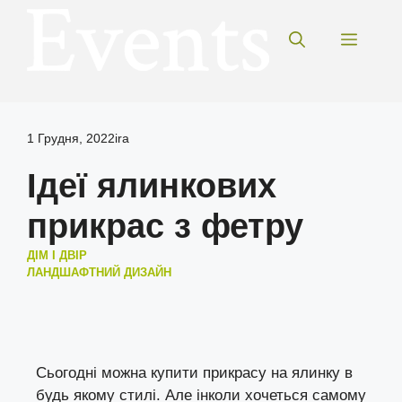
Перейти
до
Меню
вмісту
1 Грудня, 2022
ira
Ідеї ялинкових
прикрас з фетру
ДІМ І ДВІР
ЛАНДШАФТНИЙ ДИЗАЙН
Сьогодні можна купити прикрасу на ялинку в
будь якому стилі. Але інколи хочеться самому