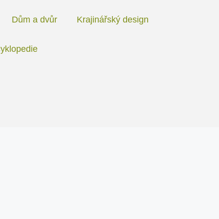
Dům a dvůr
Krajinářský design
yklopedie