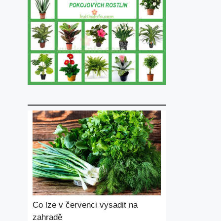
Co lze v červenci vysadit na
zahradě