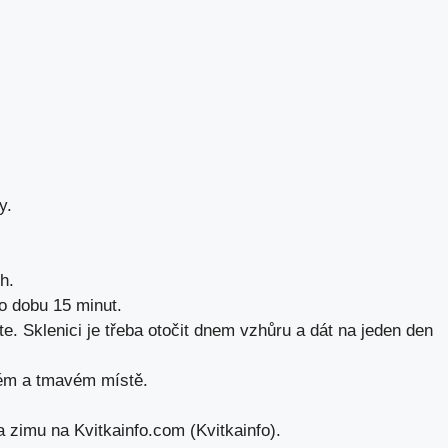
y.
h.
po dobu 15 minut.
te. Sklenici je třeba otočit dnem vzhůru a dát na jeden den
ném a tmavém místě.
a zimu na Kvitkainfo.com (Kvitkainfo).