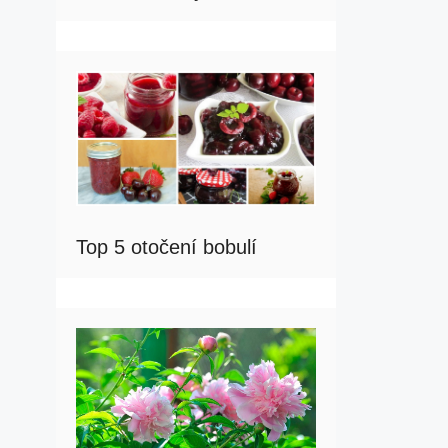
Top 5 otočení bobulí