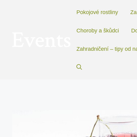
Přeskočit
na
Pokojové rostliny
Za
obsah
Choroby a škůdci
Do
Zahradničení – tipy od n