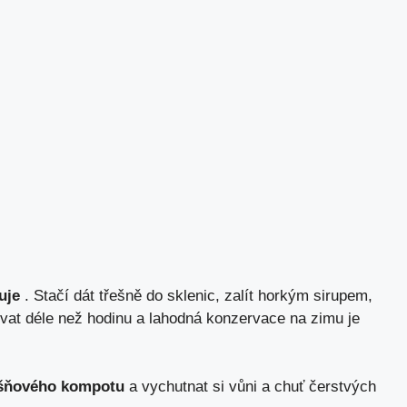
uje
. Stačí dát třešně do sklenic, zalít horkým sirupem,
trvat déle než hodinu a lahodná konzervace na zimu je
řešňového kompotu
a vychutnat si vůni a chuť čerstvých