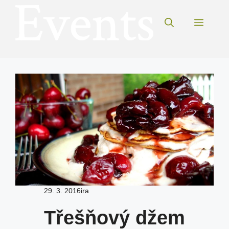
Přeskočit
na
Menu
obsah
29. 3. 2016
ira
Třešňový džem