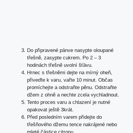
Do připravené pánve nasypte oloupané
třešně, zasypte cukrem. Po 2 – 3
hodinách třešně uvolní šťávu.
Hrnec s třešněmi dejte na mírný oheň,
přiveďte k varu, vařte 10 minut. Občas
promíchejte a odstraňte pěnu. Odstraňte
džem z ohně a nechte zcela vychladnout.
Tento proces varu a chlazení je nutné
opakovat ještě 3krát.
Před posledním varem přidejte do
třešňového džemu tence nakrájené nebo
mleté částice citronu.