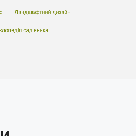
ір
Ландшафтний дизайн
клопедія садівника
и