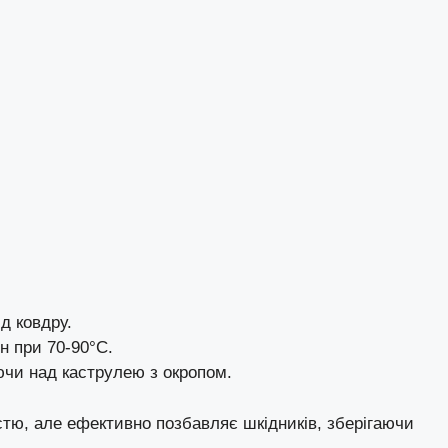
д ковдру.
н при 70-90°C.
ючи над каструлею з окропом.
тю, але ефективно позбавляє шкідників, зберігаючи