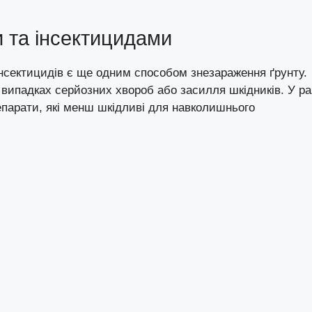
 та інсектицидами
інсектицидів є ще одним способом знезараження ґрунту.
 випадках серйозних хвороб або засилля шкідників. У ра
парати, які менш шкідливі для навколишнього