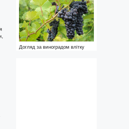
я
и,
Догляд за виноградом влітку
у