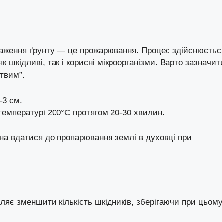
раження ґрунту — це прожарювання. Процес здійснюєтьс
 шкідливі, так і корисні мікроорганізми. Варто зазначит
ртвим”.
-3 см.
 температурі 200°C протягом 20-30 хвилин.
жна вдатися до пропарювання землі в духовці при
яє зменшити кількість шкідників, зберігаючи при цьом