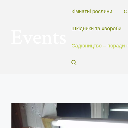
Перейти
до
Кімнатні рослини
С
вмісту
Шкідники та хвороби
Садівництво – поради 