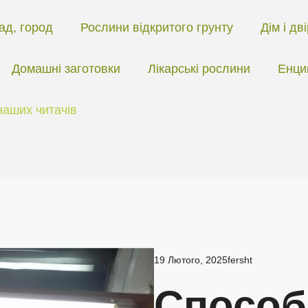
ад, город
Рослини відкритого грунту
Дім і дв
Домашні заготовки
Лікарські рослини
Енци
наших читачів
19 Лютого, 2025
fersht
Способ