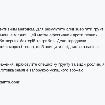
ктивним методом. Для результату слід зберігати ґрунт
е менше місяця. Цей метод ефективний проти певних
отворних бактерій та грибків. Деякі городники
ючи мороз і тепло, щоб знищити шкідників та насіння
ження, враховуйте специфіку ґрунту та види рослин, я
готовка землі є запорукою успішного врожаю.
kainfo.com
: