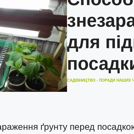
знезар
для під
посадк
САДІВНИЦТВО - ПОРАДИ НАШИХ 
араження ґрунту перед посадко