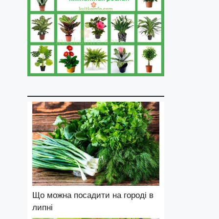
Що можна посадити на городі в
липні