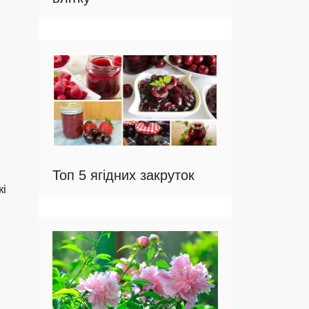
Топ 5 ягідних закруток
кі