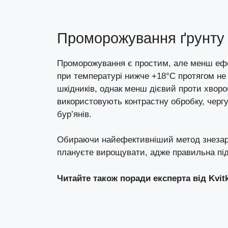
Проморожування ґрунту
Проморожування є простим, але менш ефе
при температурі нижче +18°C протягом н
шкідників, однак менш дієвий проти хвороб
використовують контрастну обробку, чергу
бур’янів.
Обираючи найефективніший метод знезара
плануєте вирощувати, адже правильна під
Читайте також поради експерта від
Kvit