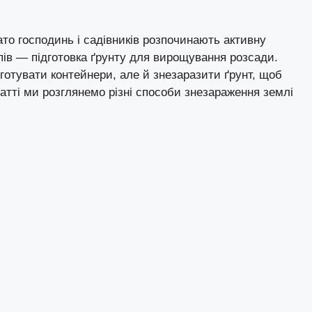
то господинь і садівників розпочинають активну
апів — підготовка ґрунту для вирощування розсади.
дготувати контейнери, але й знезаразити ґрунт, щоб
татті ми розглянемо різні способи знезараження землі