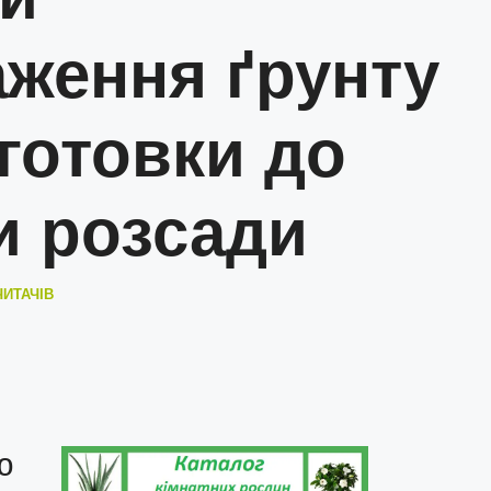
аження ґрунту
готовки до
и розсади
ЧИТАЧІВ
ю