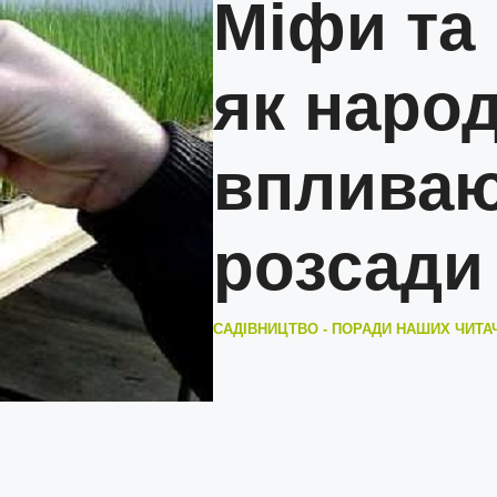
Міфи та 
як народ
впливаю
розсади
САДІВНИЦТВО - ПОРАДИ НАШИХ ЧИТА