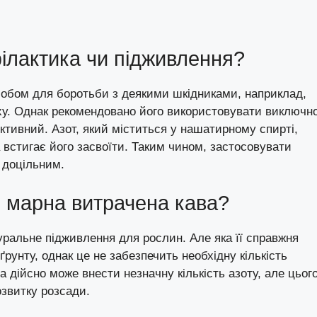
ілактика чи підживлення?
обом для боротьби з деякими шкідниками, наприклад,
аху. Однак рекомендовано його використовувати виключно
ктивний. Азот, який міститься у нашатирному спирті,
 встигає його засвоїти. Таким чином, застосовувати
 доцільним.
и марна витрачена кава?
уральне підживлення для рослин. Але яка її справжня
рунту, однак це не забезпечить необхідну кількість
 дійсно може внести незначну кількість азоту, але цьог
озвитку розсади.