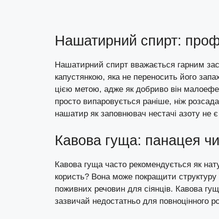
Нашатирний спирт: проф
Нашатирний спирт вважається гарним зас
капустянкою, яка не переносить його зап
цією метою, адже як добриво він малоефе
просто випаровується раніше, ніж розсада
нашатир як заповнювач нестачі азоту не є
Кавова гуща: панацея ч
Кавова гуща часто рекомендується як нат
користь? Вона може покращити структуру ґ
поживних речовин для сіянців. Кавова гуща
зазвичай недостатньо для повноцінного р