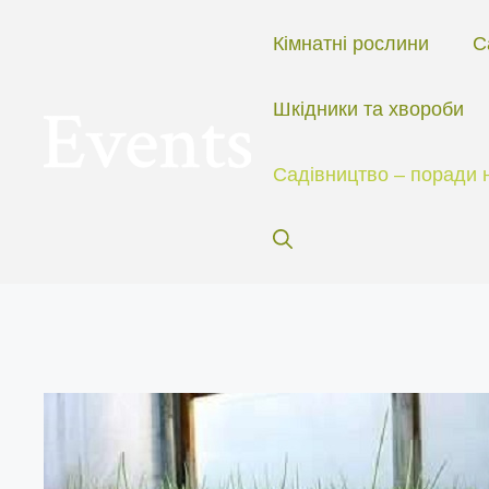
Перейти
до
Кімнатні рослини
С
вмісту
Шкідники та хвороби
Садівництво – поради 