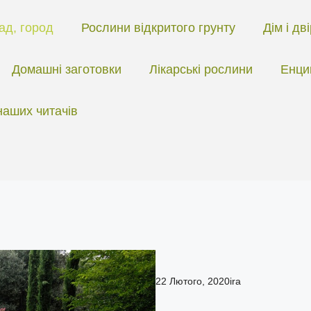
ад, город
Рослини відкритого грунту
Дім і дв
Домашні заготовки
Лікарські рослини
Енци
наших читачів
22 Лютого, 2020
ira