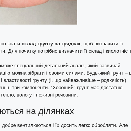
бно знати
склад грунту на грядках
, щоб визначити ті
и. Для початку потрібно визначити її склад і кислотніст
поможе спеціальний детальний аналіз, який зазвичай
цію можна зібрати і своїми силами. Будь-який грунт – 
 і властивості грунту (і, що найважливіше – родючість)
ені ці три компоненти. “Хороший” грунт має достатню
 тепло, вологу і поживні речовини.
аються на ділянках
 добре вентилюються і їх досить легко обробляти. Але