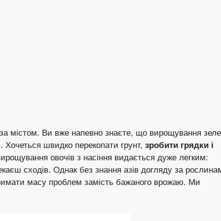
а за містом. Ви вже напевно знаєте, що вирощування зеле
і. Хочеться швидко перекопати грунт,
зробити грядки і
 вирощування овочів з насіння видається дуже легким:
чекаєш сходів. Однак без знання азів догляду за рослина
тримати масу проблем замість бажаного врожаю. Ми