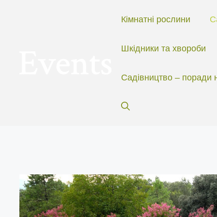
Перейти
до
Кімнатні рослини
С
вмісту
Шкідники та хвороби
Садівництво – поради 