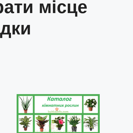
рати місце
ядки