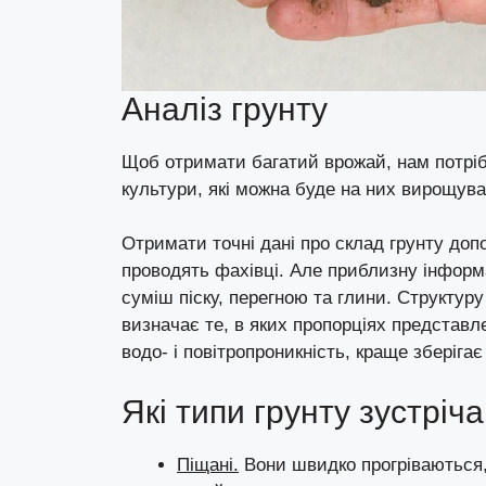
Аналіз грунту
Щоб отримати багатий врожай, нам потрі
культури, які можна буде на них вирощуват
Отримати точні дані про склад грунту до
проводять фахівці. Але приблизну інформа
суміш піску, перегною та глини. Структуру
визначає те, в яких пропорціях представл
водо- і повітропроникність, краще зберігає
Які типи грунту зустріч
Піщані.
Вони швидко прогріваються,