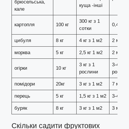
брюсельська,
куща -інші
кале
300 кг з 1
картопля
100 кг
0,4 сот
сотки
цибуля
8 кг
4 кг з 1 м2
2 м2
морква
5 кг
2,5 кг 1 м2
2 м2
3 кг з 1
3-4
огірки
10 кг
рослини
рослин
помідори
20кг
3 кг з 1 м2
7 м2
перець
5 кг
1,5 кг з 1 м2
3-4 м2
буряк
8 кг
3 кг з 1 м2
3 м2
Скільки садити фруктових