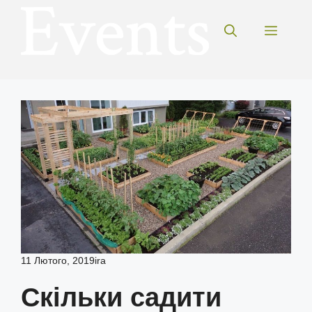
Перейти
до
Меню
вмісту
11 Лютого, 2019
ira
Скільки садити