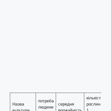
кількість
потреба
Назва
середня
рослин на
людини
культури
врожайність
1