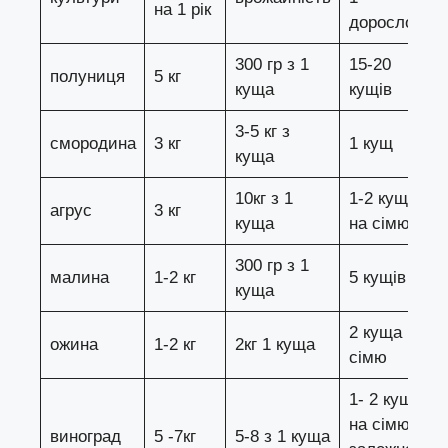
на 1 рік
дорослого
300 гр з 1
15-20
полуниця
5 кг
куща
кущів
3-5 кг з
смородина
3 кг
1 кущ
куща
10кг з 1
1-2 куща
агрус
3 кг
куща
на сімю
300 гр з 1
малина
1-2 кг
5 кущів
куща
2 куща на
ожина
1-2 кг
2кг 1 куща
сімю
1- 2 куща
на сімю,
виноград
5 -7кг
5-8 з 1 куща