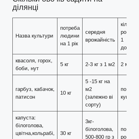
ділянці
кількіс
потреба
середня
рослин
Назва культури
людини
врожайність
1
на 1 рік
доросл
квасоля, горох,
5 кг
2-3 кг з 1 м2
2 м2
боби, нут
5 -15 кг на
гарбуз, кабачок,
м2
по1-2
10 кг
патисон
(залежно ві
куща
сорту)
капуста:
3кг-
білоголова,
білоголова,
по 10 –
цвітна,кольрабі,
30 кг
500-800 гр з
рослин