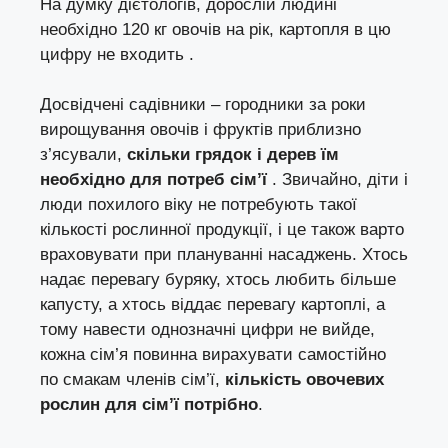
На думку дієтологів, дорослій людині
необхідно 120 кг овочів на рік, картопля в цю
цифру не входить .
Досвідчені садівники – городники за роки
вирощування овочів і фруктів приблизно
з’ясували,
скільки грядок і дерев їм
необхідно для потреб сім’ї
. Звичайно, діти і
люди похилого віку не потребують такої
кількості рослинної продукції, і це також варто
враховувати при плануванні насаджень. Хтось
надає перевагу буряку, хтось любить більше
капусту, а хтось віддає перевагу картоплі, а
тому навести однозначні цифри не вийде,
кожна сім’я повинна вирахувати самостійно
по смакам членів сім’ї,
кількість овочевих
рослин для сім’ї потрібно
.