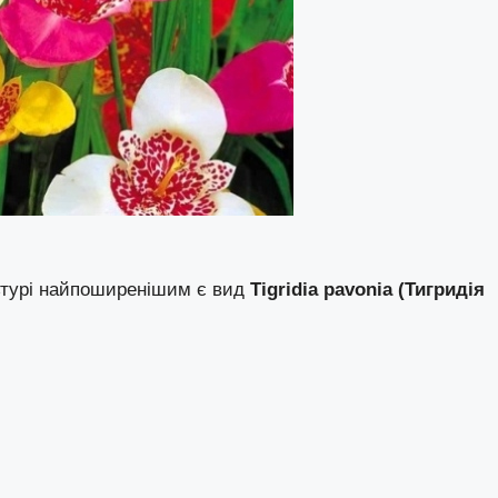
ультурі найпоширенішим є вид
Tigridia pavonia (Тигридія