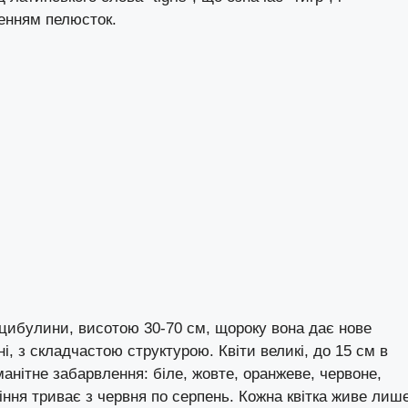
енням пелюсток.
 цибулини, висотою 30-70 см, щороку вона дає нове
ні, з складчастою структурою. Квіти великі, до 15 см в
манітне забарвлення: біле, жовте, оранжеве, червоне,
тіння триває з червня по серпень. Кожна квітка живе лиш