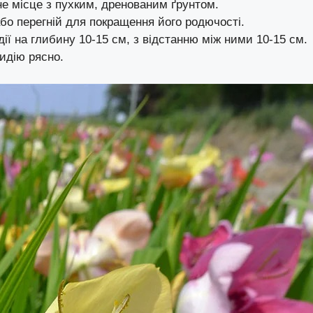
не місце з пухким, дренованим ґрунтом.
бо перегній для покращення його родючості.
ї на глибину 10-15 см, з відстанню між ними 10-15 см.
идію рясно.