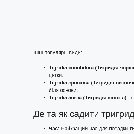
Інші популярні види:
Tigridia conchifera (Тигридія чере
цятки.
Tigridia speciosa (Тигридія витонч
біля основи.
Tigridia aurea (Тигридія золота):
з 
Де та як садити тригри
Час:
Найкращий час для посадки тиг