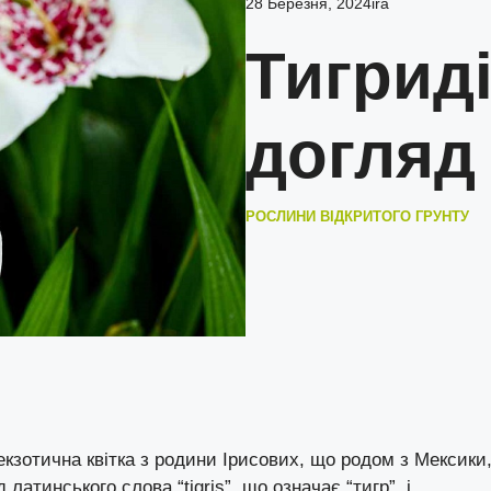
28 Березня, 2024
ira
Тигриді
догляд
РОСЛИНИ ВІДКРИТОГО ГРУНТУ
е екзотична квітка з родини Ірисових, що родом з Мексики
д латинського слова “tigris”, що означає “тигр”, і