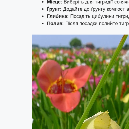
Місце:
Виберіть для тигридії соняч
Ґрунт:
Додайте до ґрунту компост а
Глибина:
Посадіть цибулини тигриді
Полив:
Після посадки полийте тигр