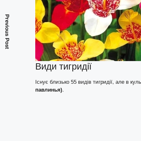
Previous Post
Види тигридії
Існує близько 55 видів тигридії, але в к
павлинья)
.