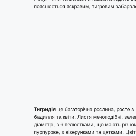
пояснюється яскравим, тигровим забарвл
Тигридія
це багаторічна рослина, росте з
бадилля та квіти. Листя мечоподібні, зеле
діаметрі, з 6 пелюстками, що мають різно
пурпурове, з візерунками та цятками. Цві