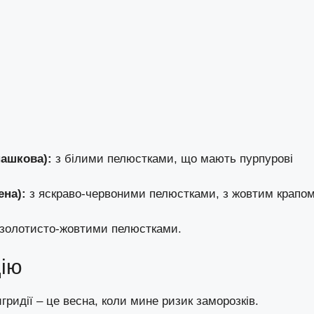
пашкова):
з білими пелюстками, що мають пурпурові
ена):
з яскраво-червоними пелюстками, з жовтим крапо
золотисто-жовтими пелюстками.
дію
ридії – це весна, коли мине ризик заморозків.