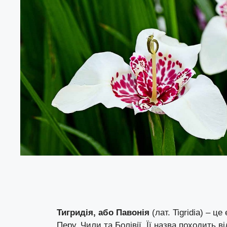
Тигридія, або Павонія
(лат. Tigridia) – ц
Перу, Чили та Болівії. Її назва походить ві