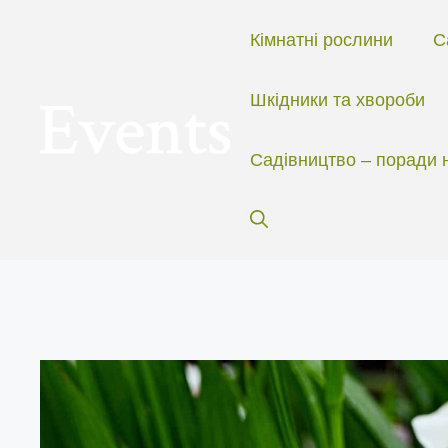
Перейти
до
Кімнатні рослини
С
вмісту
Шкідники та хвороби
Садівництво – поради 