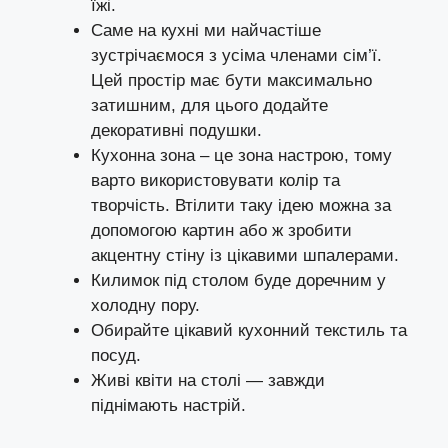
їжі.
Саме на кухні ми найчастіше
зустрічаємося з усіма членами
сім’ї
.
Цей простір має бути максимально
затишним, для цього додайте
декоративні подушки.
Кухонна зона – це зона настрою, тому
варто використовувати колір та
творчість. Втілити таку ідею можна за
допомогою картин або ж зробити
акцентну стіну
із цікавими шпалерами.
Килимок під столом буде доречним у
холодну пору.
Обирайте цікавий кухонний текстиль та
посуд.
Живі квіти на столі — завжди
піднімають настрій.