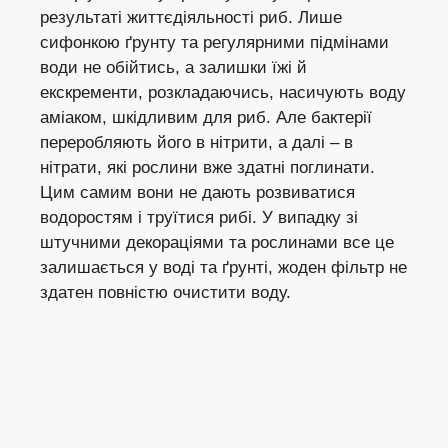
результаті життєдіяльності риб. Лише
сифонкою ґрунту та регулярними підмінами
води не обійтись, а залишки їжі й
екскременти, розкладаючись, насичують воду
аміаком, шкідливим для риб. Але бактерії
переробляють його в нітрити, а далі – в
нітрати, які рослини вже здатні поглинати.
Цим самим вони не дають розвиватися
водоростям і труїтися рибі. У випадку зі
штучними декораціями та рослинами все це
залишається у воді та ґрунті, жоден фільтр не
здатен повністю очистити воду.