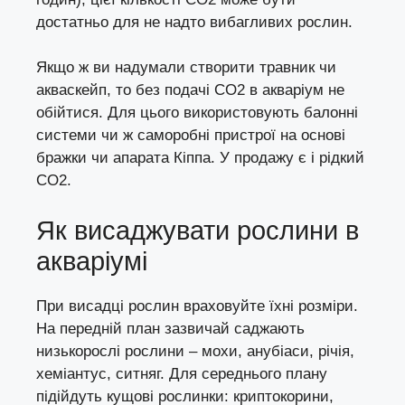
достатньо для не надто вибагливих рослин.
Якщо ж ви надумали створити травник чи
акваскейп, то без подачі СО2 в акваріум не
обійтися. Для цього використовують балонні
системи чи ж саморобні пристрої на основі
бражки чи апарата Кіппа. У продажу є і рідкий
СО2.
Як висаджувати рослини в
акваріумі
При висадці рослин враховуйте їхні розміри.
На передній план зазвичай саджають
низькорослі рослини – мохи, анубіаси, річія,
хеміантус, ситняг. Для середнього плану
підійдуть кущові рослинки: криптокорини,