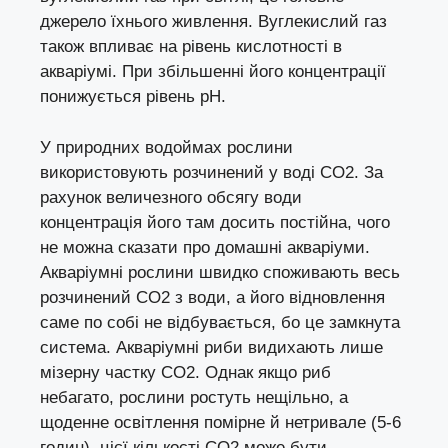
джерело їхнього живлення. Вуглекислий газ
також впливає на рівень кислотності в
акваріумі. При збільшенні його концентрації
понижується рівень pH.
У природних водоймах рослини
використовують розчинений у воді СО2. За
рахунок величезного обсягу води
концентрація його там досить постійна, чого
не можна сказати про домашні акваріуми.
Акваріумні рослини швидко споживають весь
розчинений СО2 з води, а його відновлення
саме по собі не відбувається, бо це замкнута
система. Акваріумні риби видихають лише
мізерну частку СО2. Однак якщо риб
небагато, рослини ростуть нещільно, а
щоденне освітлення помірне й нетривале (5-6
годин), цієї кількості CO2 може бути