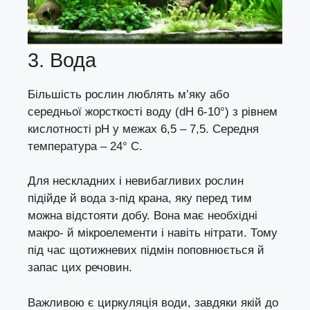
3. Вода
Більшість рослин люблять м’яку або
середньої жорсткості воду (dH 6-10°) з рівнем
кислотності pH у межах 6,5 – 7,5. Середня
температура – 24° С.
Для нескладних і невибагливих рослин
підійде й вода з-під крана, яку перед тим
можна відстояти добу. Вона має необхідні
макро- й мікроелементи і навіть нітрати. Тому
під час щотижневих підмін поповнюється й
запас цих речовин.
Важливою є циркуляція води, завдяки якій до