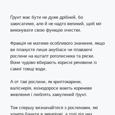
Ґрунт має бути не дуже дрібний, бо
закисатиме, але й не надто великий, щоб міг
виконувати свою функцію очистки.
Фракція не матиме особливого значення, якщо
ви плануєте лише анубіаси чи плаваючі
рослини на кшталт роголисника та ряски.
Вони чудово вбирають корисні речовини із
самої товщі води.
А от такі рослини, як криптокарини,
валіснерія, ехінодороси мають кореневе
живлення і люблять замулений ґрунт.
Тож спершу визначайтеся з рослинами, які
хочете бачити в акваріумі, а тоді під них