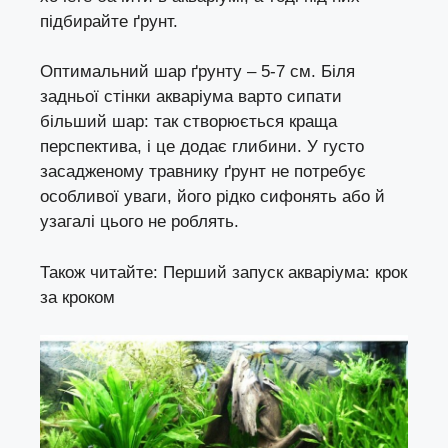
підбирайте ґрунт.
Оптимальний шар ґрунту – 5-7 см. Біля
задньої стінки акваріума варто сипати
більший шар: так створюється краща
перспектива, і це додає глибини. У густо
засадженому травнику ґрунт не потребує
особливої уваги, його рідко сифонять або й
узагалі цього не роблять.
Також читайте:
Перший запуск акваріума
: крок
за кроком