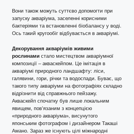
Вони також можуть суттєво допомогти при
запуску акваріума, заселенні корисними
бактеріями та встановленні біобалансу у воді.
Ось такий кругообіг відбувається в акваріумі.
Декорування акваріумів живими
рослинами
стало мистецтвом акваріумної
композиції – акваскейпом. Це імітація в
акваріумі природного ландшафту: ліси,
галявини, гори, річки та водоспади. Буває, що
такого типу акваріуми на фотографіях складно
відрізнити від справжнього пейзажу.
Акваскейп спочатку був лише локальним
явищем, пов’язаним з концепцією
«природного акваріума», висунутого
японським фотографом і дизайнером Такаші
Амано. Зараз же існують цілі міжнародні