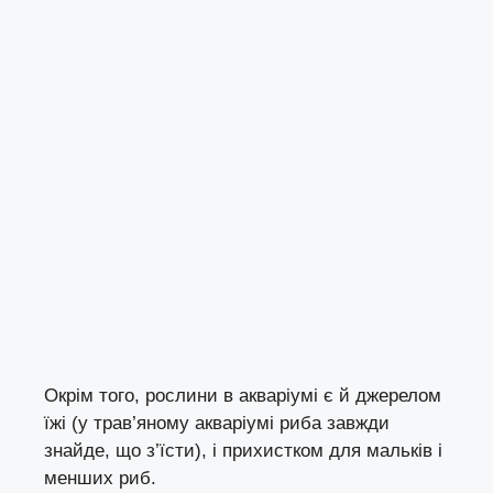
Окрім того, рослини в акваріумі є й джерелом
їжі (у трав’яному акваріумі риба завжди
знайде, що з’їсти), і прихистком для мальків і
менших риб.