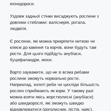
ехінодороси.
Уздовж задньої стінки висаджують рослини з
довгими стеблами: валіснерія, ротала,
людвігія.
Є рослини, які можна прикріпити ниткою чи
клеєм до каміння та корчів, вони будуть там
рости. Для цього підійдуть анубіаси,
буцефаландри, мохи.
Варто зауважити, що не зі всіма рибами
рослини зможуть нормально рости.
Наприклад, золоті риби чи цихліди більшість
рослин сприймають як корм. У такому разі
можна взяти якісь жорстколисні (анубіаси)
або швидкорослі, які зможуть швидко
відновлюватися (роголисник, пістія, наяс).