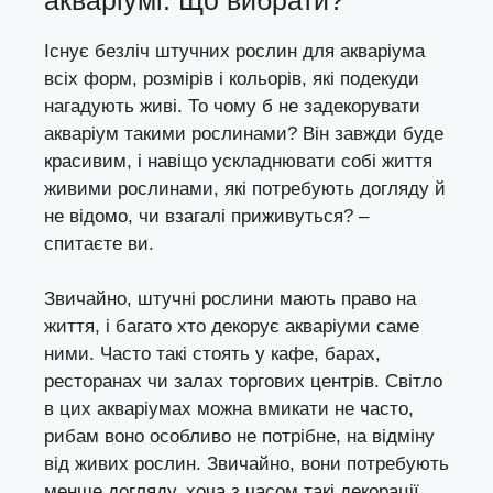
Існує безліч штучних рослин для акваріума
всіх форм, розмірів і кольорів, які подекуди
нагадують живі. То чому б не задекорувати
акваріум такими рослинами? Він завжди буде
красивим, і навіщо ускладнювати собі життя
живими рослинами, які потребують догляду й
не відомо, чи взагалі приживуться? –
спитаєте ви.
Звичайно, штучні рослини мають право на
життя, і багато хто декорує акваріуми саме
ними. Часто такі стоять у кафе, барах,
ресторанах чи залах торгових центрів. Світло
в цих акваріумах можна вмикати не часто,
рибам воно особливо не потрібне, на відміну
від живих рослин. Звичайно, вони потребують
менше догляду, хоча з часом такі декорації