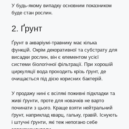
У будь-якому випадку основним показником
буде стан рослин.
2. Ґрунт
Ґрунт в акваріумі-травнику має кілька
функцій. Окрім декоративної та субстрату для
висадки рослин, він є елементом усієї
системи біологічної фільтрації. При хорошій
циркуляції вода проходить крізь ґрунт, де
очищається під дією корисних бактерій.
У продажу нині є всілякі поживні підкладки та
живі ґрунти, проте для новачків не варто
починати з цього. Краще взяти нейтральний
ґрунт, наприклад кварц, гальку, гравій. Існують
і штучні ґрунти, які теж непогано себе