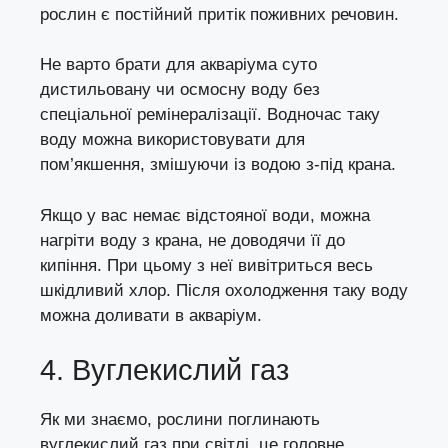
рослин є постійний притік поживних речовин.
Не варто брати для акваріума суто
дистильовану чи осмосну воду без
спеціальної ремінералізації. Водночас таку
воду можна використовувати для
пом’якшення, змішуючи із водою з-під крана.
Якщо у вас немає відстояної води, можна
нагріти воду з крана, не доводячи її до
кипіння. При цьому з неї вивітриться весь
шкідливий хлор. Після охолодження таку воду
можна доливати в акваріум.
4. Вуглекислий газ
Як ми знаємо, рослини поглинають
вуглекислий газ при світлі, це головне