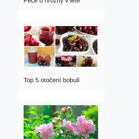
Péče o hrozny v létě
Top 5 otočení bobulí