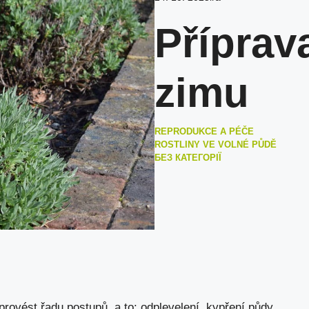
Příprav
zimu
REPRODUKCE A PÉČE
ROSTLINY VE VOLNÉ PŮDĚ
БЕЗ КАТЕГОРІЇ
 provést řadu postupů, a to: odplevelení, kypření půdy,