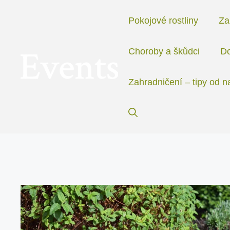
Přeskočit
na
Pokojové rostliny
Za
obsah
Choroby a škůdci
Do
Zahradničení – tipy od n