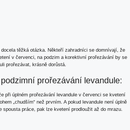
e docela těžká otázka. Někteří zahradníci se domnívají, že
etení v červenci, na podzim a korektivní prořezávání by se
uli prořezávat, krásně dorůstá.
 podzimní prořezávání levandule:
že při úplném prořezávání levandule v červenci se kvetení
nohem „chudším“ než prvním. A pokud levandule není úplně
je spousta práce, pak lze kvetení prodloužit až do mrazu.