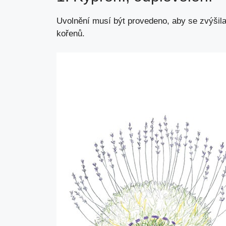
Uvolnění musí být provedeno, aby se zvýšil
kořenů.