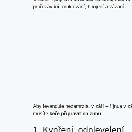
prořezávání, mulčování, hnojení a vázání.
Aby levandule nezamrzla, v září – říjnua v 
musíte
keře připravit na zimu
.
1. Kypření, odplevelení