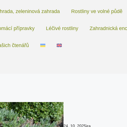
hrada, zeleninová zahrada
Rostliny ve volné půdě
mácí přípravky
Léčivé rostliny
Zahradnická enc
ašich čtenářů
24. 10. 2025
ira