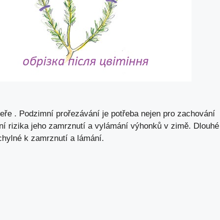
eře . Podzimní prořezávání je potřeba nejen pro zachování
ení rizika jeho zamrznutí a vylámání výhonků v zimě. Dlouhé
chylné k zamrznutí a lámání.