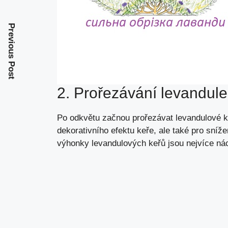
Previous Post
2. Prořezávání levandule
Po odkvětu začnou prořezávat levandulové k
dekorativního efektu keře, ale také pro sníž
výhonky levandulových keřů jsou nejvíce ná