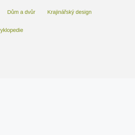
Dům a dvůr
Krajinářský design
yklopedie