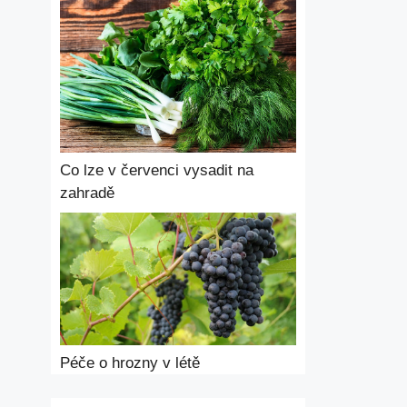
Co lze v červenci vysadit na
zahradě
Péče o hrozny v létě