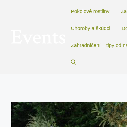
Přeskočit
na
Pokojové rostliny
Za
obsah
Choroby a škůdci
Do
Zahradničení – tipy od n