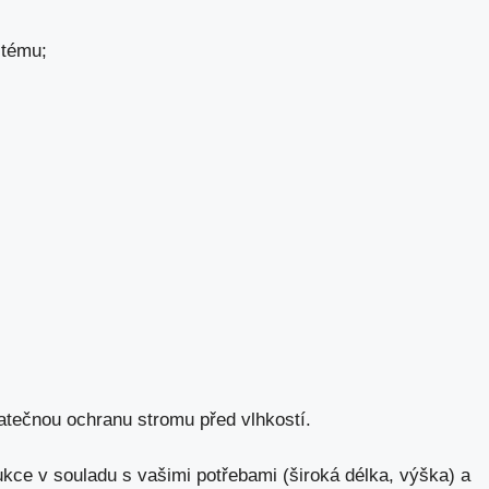
stému;
datečnou ochranu stromu před vlhkostí.
kce v souladu s vašimi potřebami (široká délka, výška) a