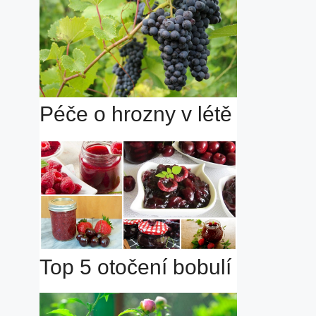
Péče o hrozny v létě
Top 5 otočení bobulí