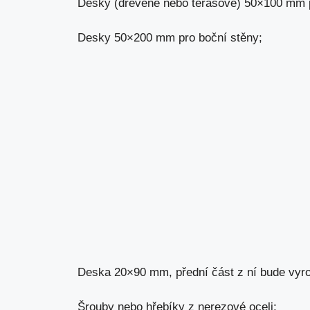
Desky (dřevěné nebo terasové) 50×100 mm p
Desky 50×200 mm pro boční stěny;
Deska 20×90 mm, přední část z ní bude vyr
Šrouby nebo hřebíky z nerezové oceli;