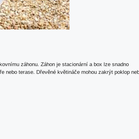
enkovnímu záhonu. Záhon je stacionární a box lze snadno
oře nebo terase. Dřevěné květináče mohou zakrýt poklop ne