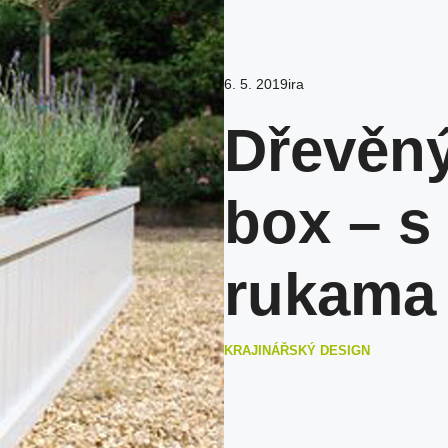
6. 5. 2019
ira
Dřevěný
box – s
rukama
KRAJINÁŘSKÝ DESIGN