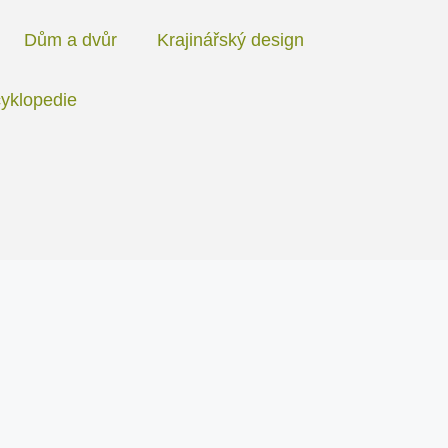
Dům a dvůr
Krajinářský design
yklopedie