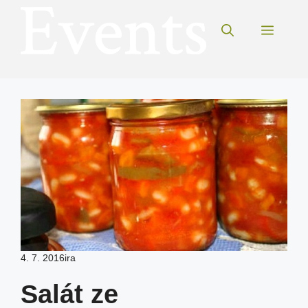
Přeskočit
na
Menu
obsah
4. 7. 2016
ira
Salát ze