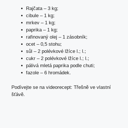
Rajčata – 3 kg;
cibule – 1 kg;
mrkev – 1 kg;
paprika – 1 kg;
rafinovaný olej – 1 zásobník;
ocet – 0,5 stohu;
sůl – 2 polévkové lžíce l.; l.;
cukr – 2 polévkové lžíce l.; l.;
pálivá mletá paprika podle chuti;
fazole – 6 hromádek.
Podívejte se na videorecept: Třešně ve vlastní
šťávě.