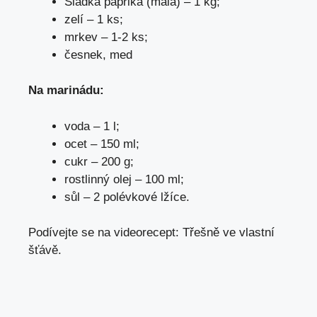
Sladká paprika (malá) – 1 kg;
zelí – 1 ks;
mrkev – 1-2 ks;
česnek, med
Na marinádu:
voda – 1 l;
ocet – 150 ml;
cukr – 200 g;
rostlinný olej – 100 ml;
sůl – 2 polévkové lžíce.
Podívejte se na videorecept: Třešně ve vlastní
šťávě.