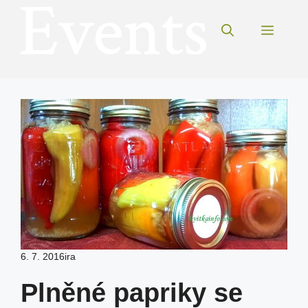
Přeskočit
na
Menu
obsah
6. 7. 2016
ira
Plněné papriky se