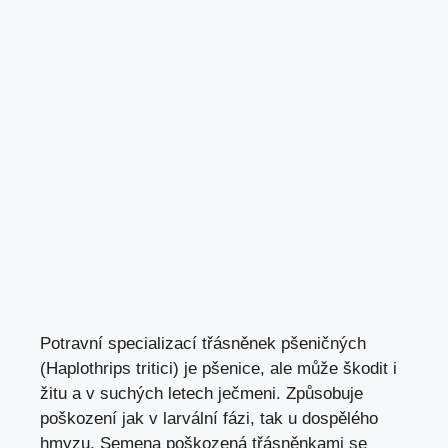
Potravní specializací třásněnek pšeničných
(Haplothrips tritici) je pšenice, ale může škodit i
žitu a v suchých letech ječmeni. Způsobuje
poškození jak v larvální fázi, tak u dospělého
hmyzu. Semena poškozená třásněnkami se