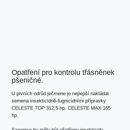
Opatření pro kontrolu třásněnek
pšeničné.
U pivních odrůd ječmene je nejlepší nakládat
semena insekticidně-fugnicidními přípravky
CELESTE TOP 312,5 hp, CELESTE MAX 165
hp.
Sazenice by měly být ošetřeny insekticidy