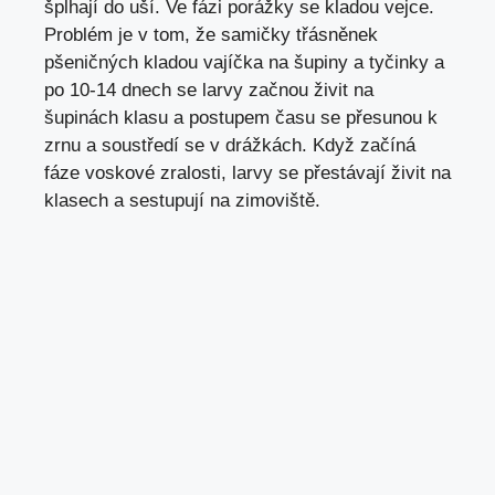
šplhají do uší. Ve fázi porážky se kladou vejce.
Problém je v tom, že samičky třásněnek
pšeničných kladou vajíčka na šupiny a tyčinky a
po 10-14 dnech se larvy začnou živit na
šupinách klasu a postupem času se přesunou k
zrnu a soustředí se v drážkách. Když začíná
fáze voskové zralosti, larvy se přestávají živit na
klasech a sestupují na zimoviště.