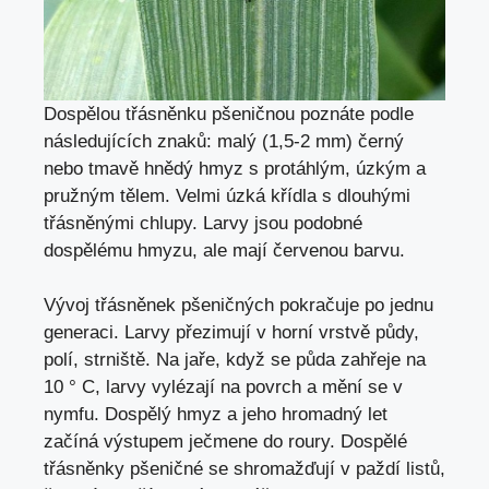
Dospělou třásněnku pšeničnou poznáte podle
následujících znaků: malý (1,5-2 mm) černý
nebo tmavě hnědý hmyz s protáhlým, úzkým a
pružným tělem. Velmi úzká křídla s dlouhými
třásněnými chlupy. Larvy jsou podobné
dospělému hmyzu, ale mají červenou barvu.
Vývoj třásněnek pšeničných pokračuje po jednu
generaci. Larvy přezimují v horní vrstvě půdy,
polí, strniště. Na jaře, když se půda zahřeje na
10 ° C, larvy vylézají na povrch a mění se v
nymfu. Dospělý hmyz a jeho hromadný let
začíná výstupem ječmene do roury. Dospělé
třásněnky pšeničné se shromažďují v paždí listů,