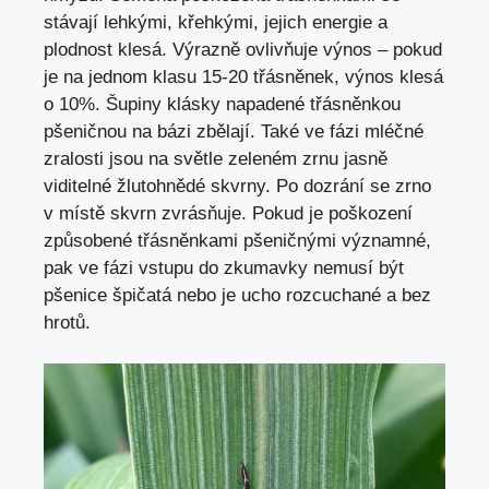
stávají lehkými, křehkými, jejich energie a
plodnost klesá. Výrazně ovlivňuje výnos – pokud
je na jednom klasu 15-20 třásněnek, výnos klesá
o 10%. Šupiny klásky napadené třásněnkou
pšeničnou na bázi zbělají. Také ve fázi mléčné
zralosti jsou na světle zeleném zrnu jasně
viditelné žlutohnědé skvrny. Po dozrání se zrno
v místě skvrn zvrásňuje. Pokud je poškození
způsobené třásněnkami pšeničnými významné,
pak ve fázi vstupu do zkumavky nemusí být
pšenice špičatá nebo je ucho rozcuchané a bez
hrotů.