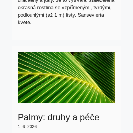
dracaeny a juky. Je to vytrvalá, stálezelená
okrasná rostlina se vzpřímenými, tvrdými,
podlouhlými (až 1 m) listy. Sansevieria
kvete.
Palmy: druhy a péče
1. 6. 2026