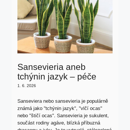
Sansevieria aneb
tchýnin jazyk – péče
1. 6. 2026
Sanseviera nebo sansevieria je populárně
známá jako "tchýnin jazyk", "vlčí ocas"
nebo "štičí ocas". Sansevieria je sukulent,
součást rodiny agáve, blízká příbuzná