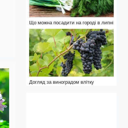
Що можна посадити на городі в липні
Догляд за виноградом влітку