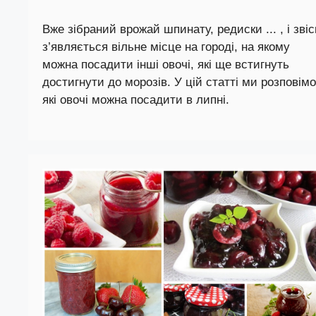
Вже зібраний врожай шпинату, редиски ... , і зві
з’являється вільне місце на городі, на якому
можна посадити інші овочі, які ще встигнуть
достигнути до морозів. У цій статті ми розповімо
які овочі можна посадити в липні.