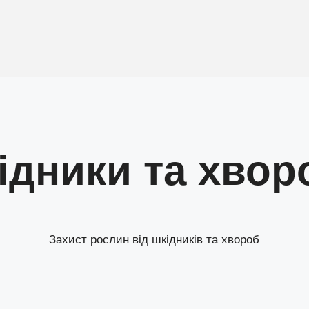
ідники та хвор
Захист рослин від шкідників та хвороб