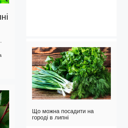
пні
.
а
Що можна посадити на
городі в липні