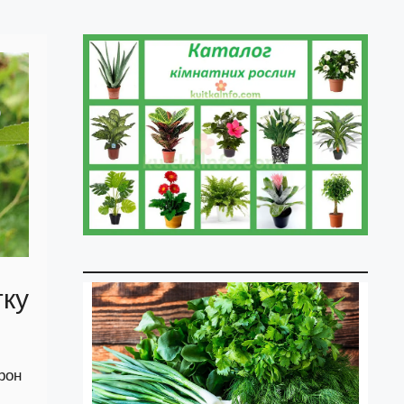
тку
рон