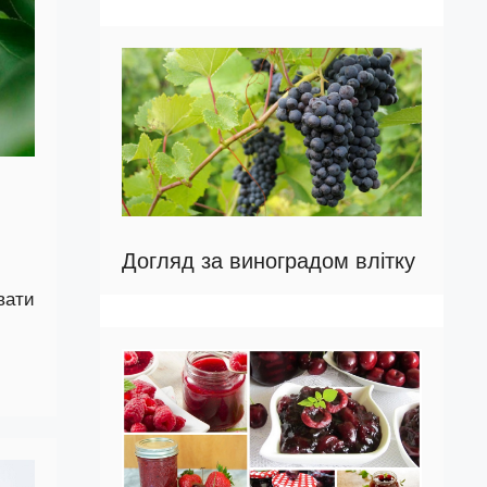
Догляд за виноградом влітку
вати