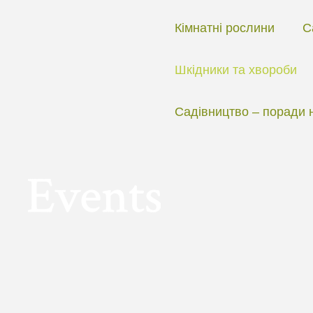
Перейти
до
Кімнатні рослини
С
вмісту
Шкідники та хвороби
Садівництво – поради 