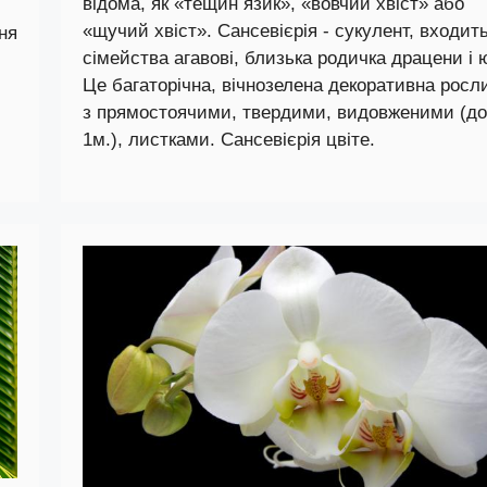
відома, як «тещин язик», «вовчий хвіст» або
«щучий хвіст». Сансевієрія - сукулент, входит
ня
сімейства агавові, близька родичка драцени і 
Це багаторічна, вічнозелена декоративна росл
з прямостоячими, твердими, видовженими (до
1м.), листками. Сансевієрія цвіте.