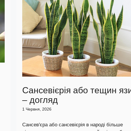
Сансевієрія або тещин яз
– догляд
1 Червня, 2026
Сансев'єра або сансевієрія в народі більше