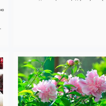
сно
,