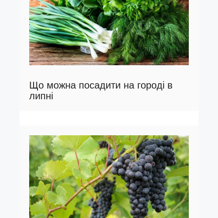
Що можна посадити на городі в
липні