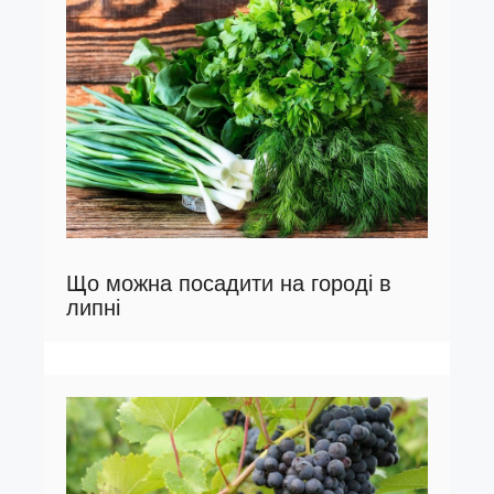
Що можна посадити на городі в
липні