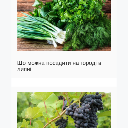
Що можна посадити на городі в
липні