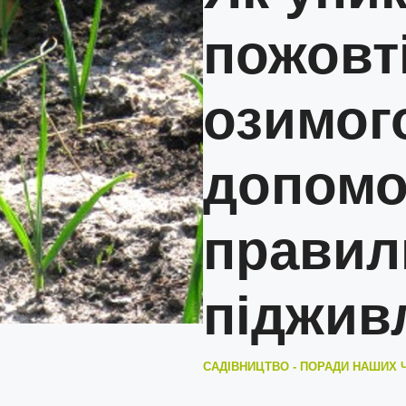
пожовт
озимог
допом
правил
піджив
САДІВНИЦТВО - ПОРАДИ НАШИХ 