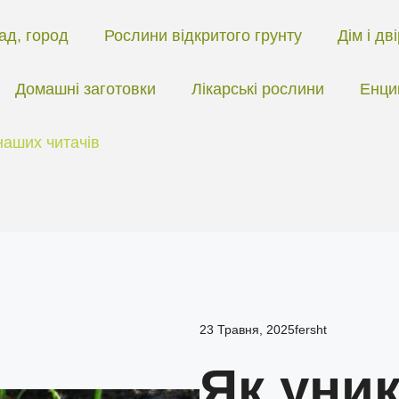
ад, город
Рослини відкритого грунту
Дім і дв
Домашні заготовки
Лікарські рослини
Енци
наших читачів
23 Травня, 2025
fersht
Як уни