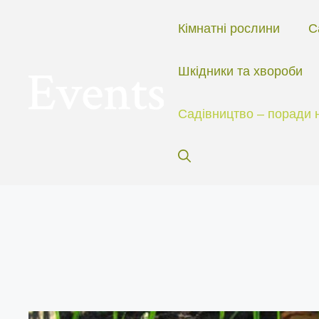
Перейти
до
Кімнатні рослини
С
вмісту
Шкідники та хвороби
Садівництво – поради 