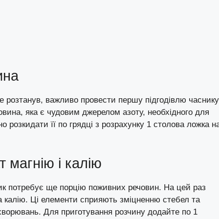
ина
же розтанув, важливо провести першу підгодівлю часнику
вина, яка є чудовим джерелом азоту, необхідного для
о розкидати її по грядці з розрахунку 1 столова ложка н
т магнію і калію
ник потребує ще порцію поживних речовин. На цей раз
 калію. Ці елементи сприяють зміцненню стебел та
ахворювань. Для приготування розчину додайте по 1