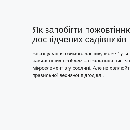
Як запобігти пожовтінн
досвідчених садівників
Вирощування озимого часнику може бути в
найчастіших проблем – пожовтіння листя 
мікроелементів у рослині. Але не хвилюй
правильної весняної підгодівлі.