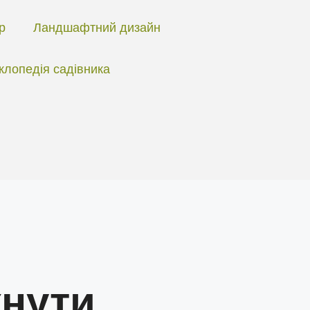
ір
Ландшафтний дизайн
клопедія садівника
кнути