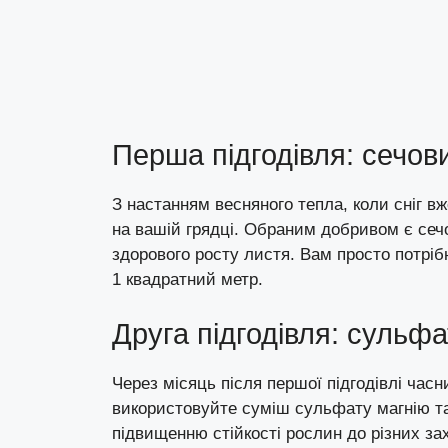
Перша підгодівля: сечов
З настанням весняного тепла, коли сніг в
на вашій грядці. Обраним добривом є сечо
здорового росту листя. Вам просто потрібн
1 квадратний метр.
Друга підгодівля: сульфа
Через місяць після першої підгодівлі час
використовуйте суміш сульфату магнію та
підвищенню стійкості рослин до різних з