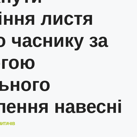
іння листя
о часнику за
огою
ьного
лення навесні
ЧИТАЧІВ