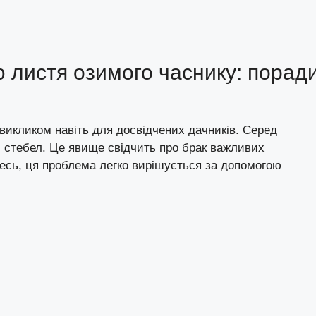
ю листя озимого часнику: порад
икликом навіть для досвідчених дачників. Серед
і стебел. Це явище свідчить про брак важливих
тесь, ця проблема легко вирішується за допомогою