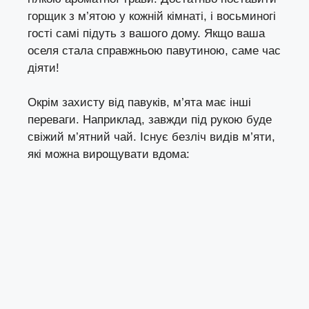
горщик з м’ятою у кожній кімнаті, і восьминогі
гості самі підуть з вашого дому. Якщо ваша
оселя стала справжньою павутиною, саме час
діяти!
Окрім захисту від павуків, м’ята має інші
переваги. Наприклад, завжди під рукою буде
свіжий м’ятний чай. Існує безліч видів м’яти,
які можна вирощувати вдома: