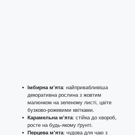
Імбирна м’ята
: найпривабливіша
декоративна рослина з жовтим
малюнком на зеленому листі, цвіте
бузково-рожевими квітками.
Карамельна м’ята
: стійка до хвороб,
росте на будь-якому ґрунті.
Перцева м’ята
: чудова для чаю з