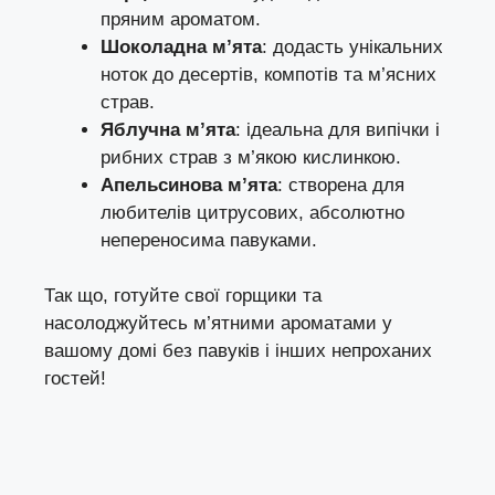
пряним ароматом.
Шоколадна м’ята
: додасть унікальних
ноток до десертів, компотів та м’ясних
страв.
Яблучна м’ята
: ідеальна для випічки і
рибних страв з м’якою кислинкою.
Апельсинова м’ята
: створена для
любителів цитрусових, абсолютно
непереносима павуками.
Так що, готуйте свої горщики та
насолоджуйтесь м’ятними ароматами у
вашому домі без павуків і інших непроханих
гостей!