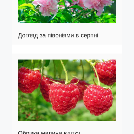
Догляд за півоніями в серпні
Обрізка малини влітку