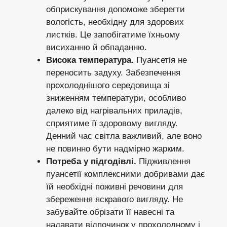
обприскування допоможе зберегти
вологість, необхідну для здорових
листків. Це запобігатиме їхньому
висиханню й обпаданню.
Висока температура.
Пуансетія не
переносить задуху. Забезпечення
прохолоднішого середовища зі
зниженням температури, особливо
далеко від нагрівальних приладів,
сприятиме її здоровому вигляду.
Денний час світла важливий, але воно
не повинно бути надмірно жарким.
Потреба у підгодівлі.
Підживлення
пуансетії комплексними добривами дає
їй необхідні поживні речовини для
збереження яскравого вигляду. Не
забувайте обрізати її навесні та
надавати відпочинок у прохолодному і