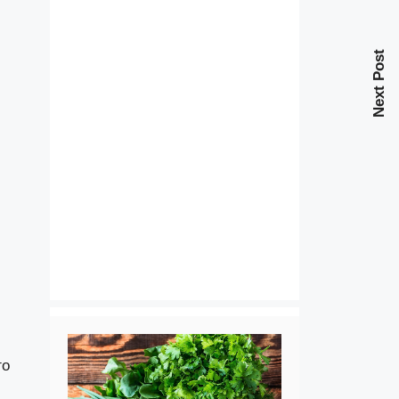
Next Post
го