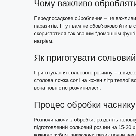
Чому важливо обробляти
Передпосадкове оброблення – це важливий
паразитів. І тут вам не обов’язково йти 
скористатися так званим “домашнім фунг
натрієм.
Як приготувати сольовий
Приготування сольового розчину – швидке
столова ложка солі на кожен літр теплої 
вона повністю розчинилася.
Процес обробки часнику
Розпочинаючи з обробки, розділіть головку
підготовлений сольовий розчин на 15-20 
кожного зубця, знижуючи ризик появи зах