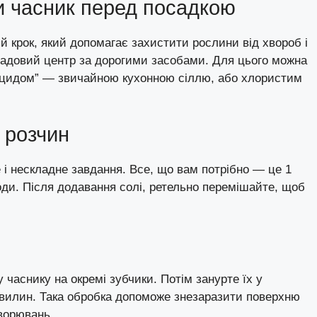
 часник перед посадкою
 крок, який допомагає захистити рослини від хвороб і
в садовий центр за дорогими засобами. Для цього можна
іцидом” — звичайною кухонною сіллю, або хлористим
 розчин
 і нескладне завдання. Все, що вам потрібно — це 1
води. Після додавання солі, ретельно перемішайте, щоб
 часнику на окремі зубчики. Потім занурте їх у
хвилин. Така обробка допоможе знезаразити поверхню
ворювань.