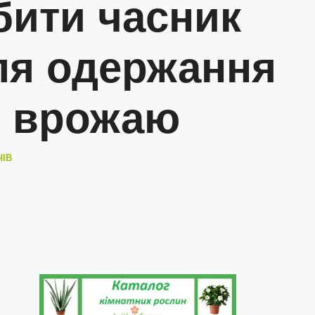
бити часник
ля одержання
 врожаю
ЧІВ