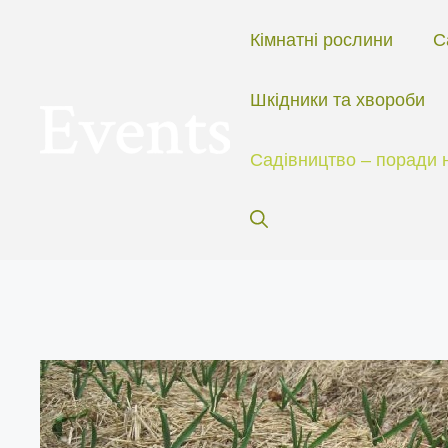
Перейти
до
Кімнатні рослини
С
вмісту
Шкідники та хвороби
Садівництво – поради 