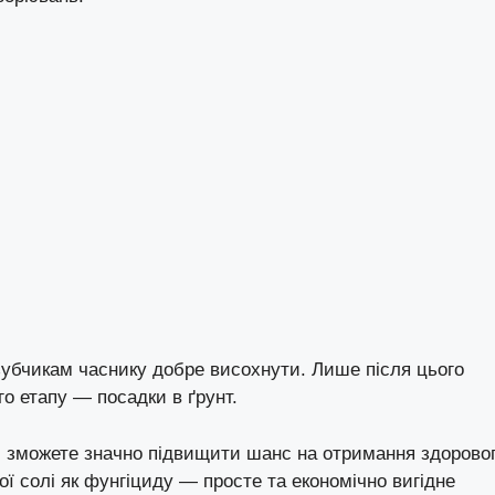
убчикам часнику добре висохнути. Лише після цього
о етапу — посадки в ґрунт.
 зможете значно підвищити шанс на отримання здорово
ї солі як фунгіциду — просте та економічно вигідне