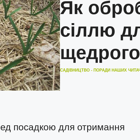
Як обро
сіллю д
щедрого
САДІВНИЦТВО - ПОРАДИ НАШИХ ЧИТА
ред посадкою для отримання