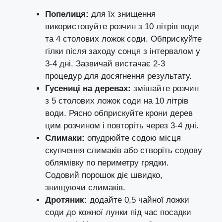
Попелиця:
для їх знищення
використовуйте розчин з 10 літрів води
та 4 столових ложок соди. Обприскуйте
гілки після заходу сонця з інтервалом у
3-4 дні. Зазвичай вистачає 2-3
процедур для досягнення результату.
Гусениці на деревах:
змішайте розчин
з 5 столових ложок соди на 10 літрів
води. Рясно обприскуйте крони дерев
цим розчином і повторіть через 3-4 дні.
Слимаки:
опудрюйте содою місця
скупчення слимаків або створіть содову
облямівку по периметру грядки.
Содовий порошок діє швидко,
знищуючи слимаків.
Дротяник:
додайте 0,5 чайної ложки
соди до кожної лунки під час посадки