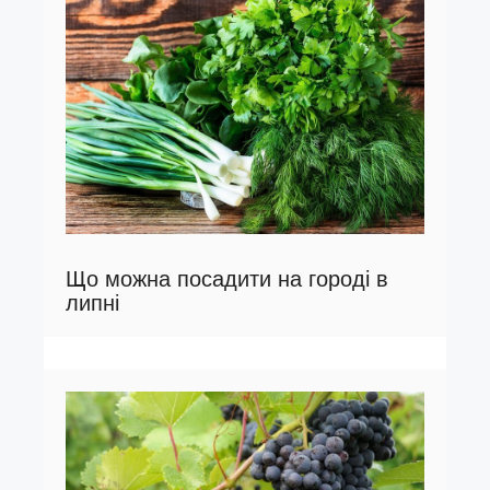
Що можна посадити на городі в
липні