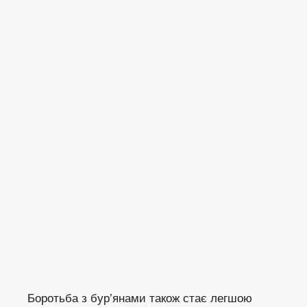
Боротьба з бур’янами також стає легшою