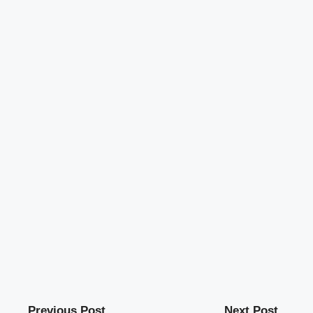
Previous Post
Next Post