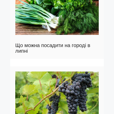
Що можна посадити на городі в
липні