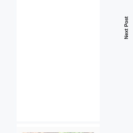
Next Post
и