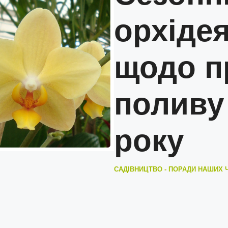
орхіде
щодо п
поливу 
року
САДІВНИЦТВО - ПОРАДИ НАШИХ 