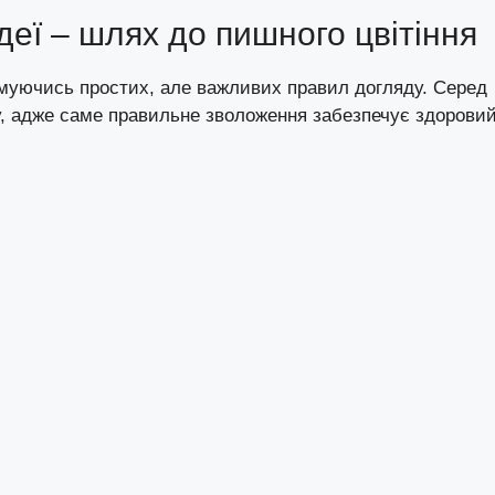
деї – шлях до пишного цвітіння
римуючись простих, але важливих правил догляду. Серед
у, адже саме правильне зволоження забезпечує здорови