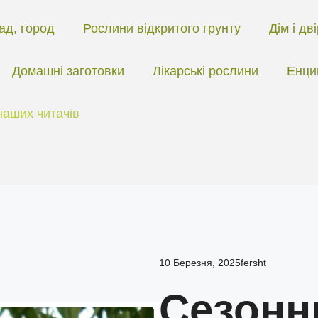
ад, город
Рослини відкритого грунту
Дім і дв
Домашні заготовки
Лікарські рослини
Енци
наших читачів
10 Березня, 2025
fersht
Сезонн