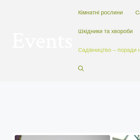
Перейти
до
Кімнатні рослини
С
вмісту
Шкідники та хвороби
Садівництво – поради 