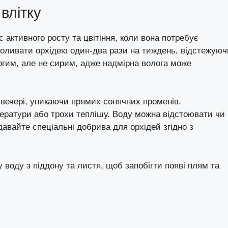
 влітку
с активного росту та цвітіння, коли вона потребує
 поливати орхідею один-два рази на тиждень, відстежуюч
огим, але не сирим, адже надмірна волога може
вечері, уникаючи прямих сонячних променів.
ператури або трохи теплішу. Воду можна відстоювати чи
авайте спеціальні добрива для орхідей згідно з
 воду з піддону та листя, щоб запобігти появі плям та