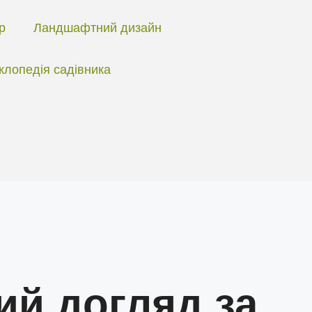
ір
Ландшафтний дизайн
клопедія садівника
ий догляд за