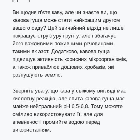
Ви щодня п’єте каву, але чи знаєте ви, що
кавова гуща може стати найкращим другом
вашого саду? Цей звичайний відхід не лише
покращує структуру ґрунту, але і збагачує
його важливими поживними речовинами,
такими як азот. Додатково, кавова гуща
підвищує активність корисних мікроорганізмів,
а також приваблює дощових хробаків, які
розпушують землю.
Зверніть увагу, що кава у свіжому вигляді має
кислотну реакцію, але спита кавова гуща має
майже нейтральний pH 6,5-6,8. Тому можете
сміливо використовувати її, але для
впевненості промийте водою перед
використанням.