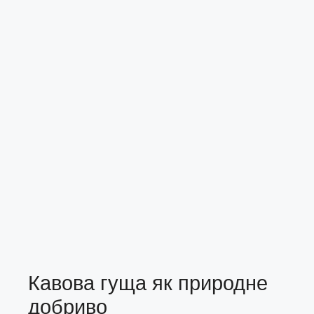
Кавова гуща як природне
добриво