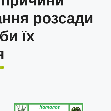
 причини
ання розсади
би їх
я
ЧІВ