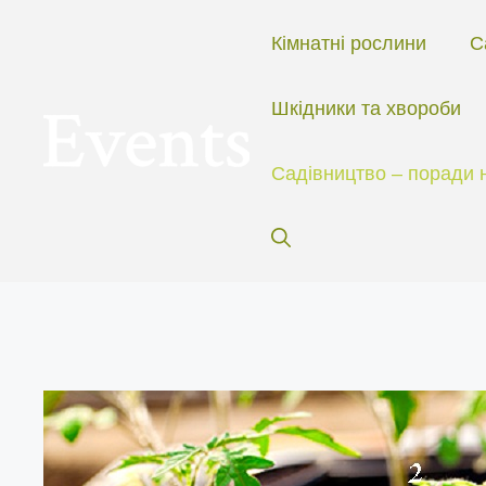
Перейти
до
Кімнатні рослини
С
вмісту
Шкідники та хвороби
Садівництво – поради 