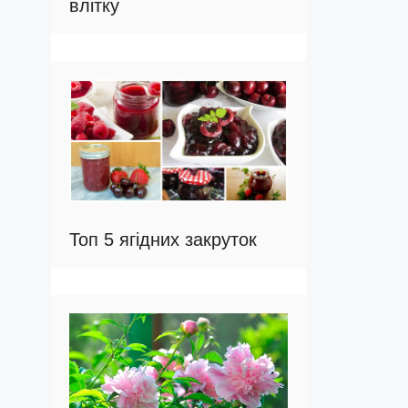
влітку
Топ 5 ягідних закруток