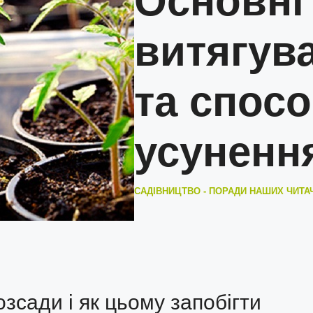
Основні
витягув
та спосо
усуненн
САДІВНИЦТВО - ПОРАДИ НАШИХ ЧИТА
зсади і як цьому запобігти