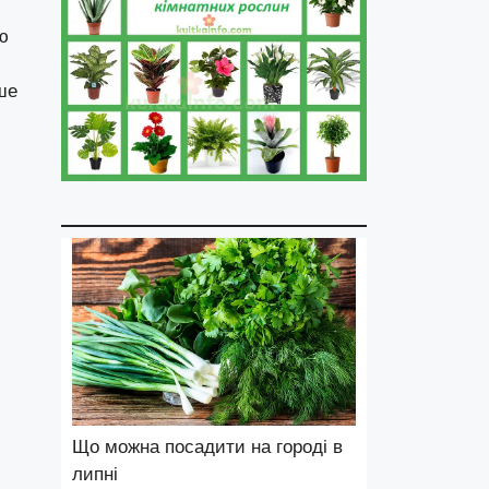
ю
і
ше
Що можна посадити на городі в
липні