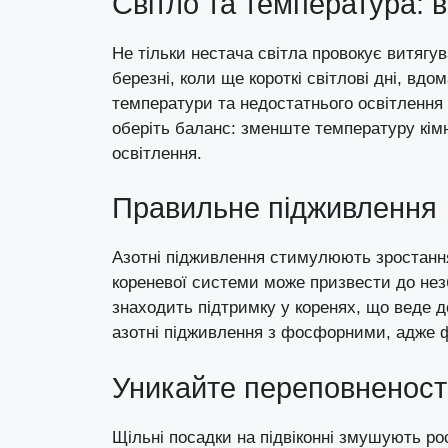
Світло та температура: 
Не тільки нестача світла провокує витягу
березні, коли ще короткі світлові дні, вдо
температури та недостатнього освітлення 
оберіть баланс: зменште температуру кім
освітлення.
Правильне підживлення
Азотні підживлення стимулюють зростання
кореневої системи може призвести до нез
знаходить підтримку у коренях, що веде д
азотні підживлення з фосфорними, адже ф
Уникайте переповненості 
Щільні посадки на підвіконні змушують ро