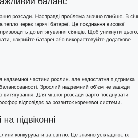
важливий баланс
вання розсади. Насправді проблема значно глибше. В січн
ма тепло через гарячі батареї. Це поєднання високої
призводить до витягування сіянців. Щоб уникнути цього
нати, накрийте батареї або використовуйте додаткове
 надземної частини рослин, але недостатня підтримка
балансованості. Зрослий надземний об’єм не завжди
о витягування. Для міцної розсади варто поєднувати
осфор відповідає за розвиток кореневої системи.
на підвіконні
слини конкурувати за світло. Це значно ускладнює їх