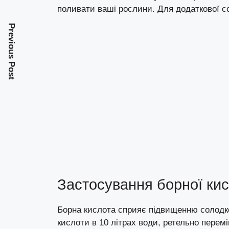
поливати ваші рослини. Для додаткової со
Previous Post
Застосування борної ки
Борна кислота сприяє підвищенню солодко
кислоти в 10 літрах води, ретельно пере