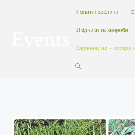
Перейти
до
Кімнатні рослини
С
вмісту
Шкідники та хвороби
Садівництво – поради 