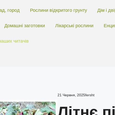
ад, город
Рослини відкритого грунту
Дім і дв
Домашні заготовки
Лікарські рослини
Енци
наших читачів
21 Червня, 2025
fersht
Літнє 