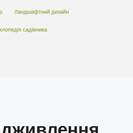
ір
Ландшафтний дизайн
клопедія садівника
підживлення