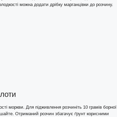
лодкості можна додати дрібку марганцівки до розчину.
слоти
сті моркви. Для підживлення розчиніть 10 грамів борної
мішайте. Отриманий розчин збагачує ґрунт корисними