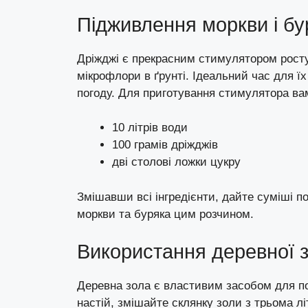
Підживлення моркви і б
Дріжджі є прекрасним стимулятором росту
мікрофлори в ґрунті. Ідеальний час для ї
погоду. Для приготування стимулятора ва
10 літрів води
100 грамів дріжджів
дві столові ложки цукру
Змішавши всі інгредієнти, дайте суміші п
моркви та буряка цим розчином.
Використання деревної 
Деревна зола є властивим засобом для п
настій, змішайте склянку золи з трьома лі