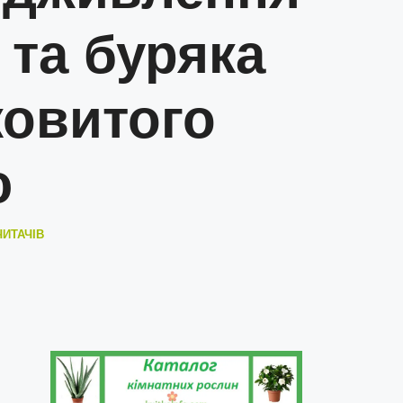
 та буряка
ковитого
ю
ЧИТАЧІВ