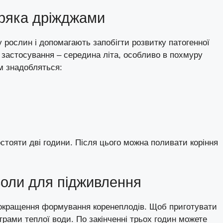
уряка дріжджами
 рослин і допомагають запобігти розвитку патогенної
х застосування – середина літа, особливо в похмуру
м знадобляться:
остояти дві години. Після цього можна поливати коріння
золи для підживлення
окращення формування коренеплодів. Щоб приготувати
трами теплої води. По закінченні трьох годин можете