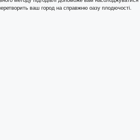
ивного методу підгодівлі допоможе вам насолоджуватися
 перетворить ваш город на справжню оазу плодючості.