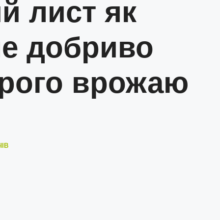
й лист як
не добриво
рого врожаю
ЧІВ