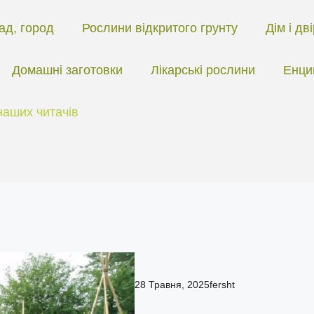
ад, город
Рослини відкритого грунту
Дім і дв
Домашні заготовки
Лікарські рослини
Енци
наших читачів
28 Травня, 2025
fersht