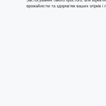
Застосування такого простого, але ефект
врожайністю та здоров’ям ваших огірків і