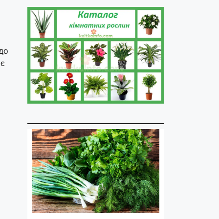
до
 є