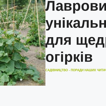
Лаврови
унікаль
для щед
огірків
САДІВНИЦТВО - ПОРАДИ НАШИХ ЧИТА