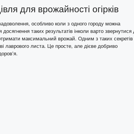
івля для врожайності огірків
задоволення, особливо коли з одного городу можна
я досягнення таких результатів інколи варто звернутися 
 отримати максимальний врожай. Одним з таких секретів
ові лаврового листа. Це просте, але дієве добриво
доров’я.