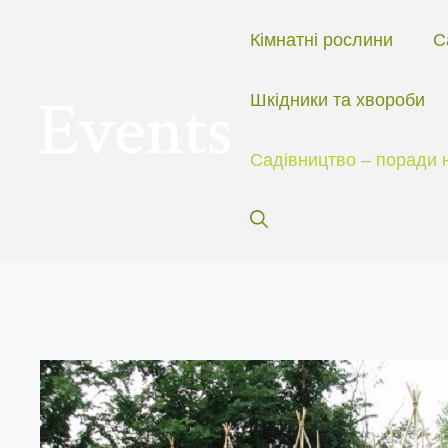
Перейти
до
Кімнатні рослини
С
вмісту
Шкідники та хвороби
Садівництво – поради 