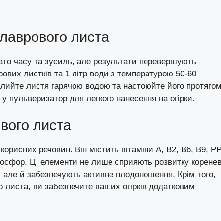
 лаврового листа
ато часу та зусиль, але результати перевершують
ових листків та 1 літр води з температурою 50-60
алийте листя гарячою водою та настоюйте його протяго
 у пульверизатор для легкого нанесення на огірки.
вого листа
рисних речовин. Він містить вітаміни А, В2, В6, В9, РР
і фосфор. Ці елементи не лише сприяють розвитку коренев
 але й забезпечують активне плодоношення. Крім того,
 листа, ви забезпечите ваших огірків додатковим