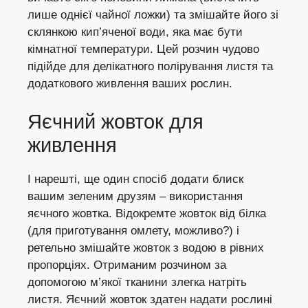
лише однієї чайної ложки) та змішайте його зі
склянкою кип’яченої води, яка має бути
кімнатної температури. Цей розчин чудово
підійде для делікатного полірування листя та
додаткового живлення ваших рослин.
Яєчний жовток для
живлення
І нарешті, ще один спосіб додати блиск
вашим зеленим друзям – використання
яєчного жовтка. Відокремте жовток від білка
(для приготування омлету, можливо?) і
ретельно змішайте жовток з водою в рівних
пропорціях. Отриманим розчином за
допомогою м’якої тканини злегка натріть
листя. Яєчний жовток здатен надати рослині