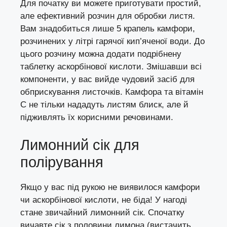
Для початку ви можете приготувати простий,
але ефективний розчин для обробки листя.
Вам знадобиться лише 5 крапель камфори,
розчинених у літрі гарячої кип’яченої води. До
цього розчину можна додати подрібнену
таблетку аскорбінової кислоти. Змішавши всі
компоненти, у вас вийде чудовий засіб для
обприскування листочків. Камфора та вітамін
С не тільки нададуть листям блиск, але й
підживлять їх корисними речовинами.
Лимонний сік для
полірування
Якщо у вас під рукою не виявилося камфори
чи аскорбінової кислоти, не біда! У нагоді
стане звичайний лимонний сік. Спочатку
вичавте сік з половини лимона (вистачить