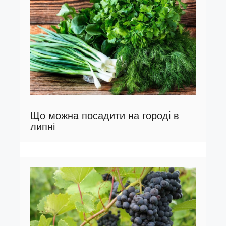
Що можна посадити на городі в
липні