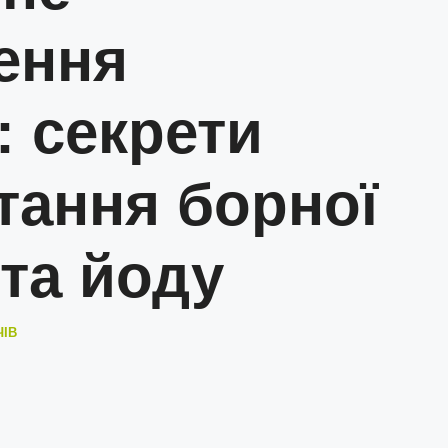
ення
: секрети
тання борної
та йоду
ЧІВ