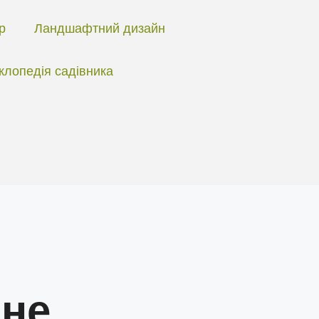
ір
Ландшафтний дизайн
клопедія садівника
не