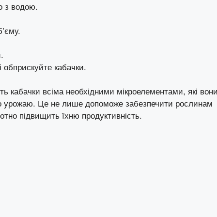
о з водою.
б’єму.
.
і обприскуйте кабачки.
ь кабачки всіма необхідними мікроелементами, які вон
го урожаю. Це не лише допоможе забезпечити рослинам
тотно підвищить їхню продуктивність.