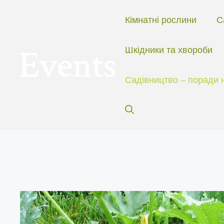
Перейти
до
Кімнатні рослини
С
вмісту
Шкідники та хвороби
Садівництво – поради 