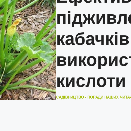
підживл
кабачків
викорис
кислоти 
САДІВНИЦТВО - ПОРАДИ НАШИХ ЧИТА