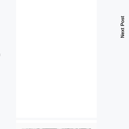
Next Post
и