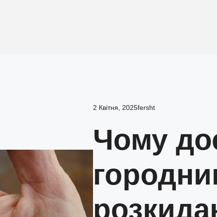
2 Квітня, 2025
fersht
Чому до
городни
розкида