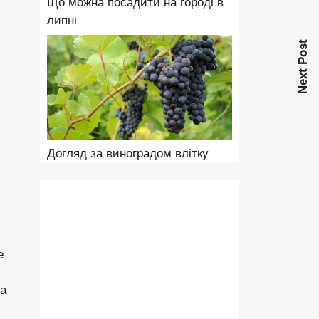
Що можна посадити на городі в
липні
Next Post
Догляд за виноградом влітку
е
та