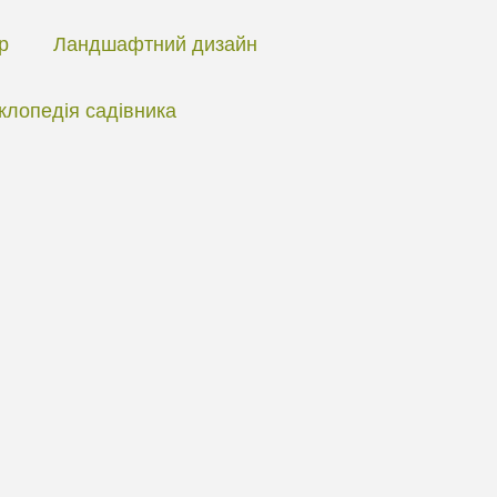
ір
Ландшафтний дизайн
клопедія садівника