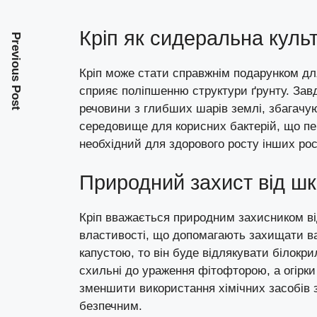
Кріп як сидеральна куль
Previous Post
Кріп може стати справжнім подарунком дл
сприяє поліпшенню структури ґрунту. Завд
речовини з глибших шарів землі, збагачу
середовище для корисних бактерій, що пе
необхідний для здорового росту інших рос
Природний захист від шкі
Кріп вважається природним захисником від 
властивості, що допомагають захищати ваш
капустою, то він буде відлякувати білокр
схильні до ураження фітофторою, а огірк
зменшити використання хімічних засобів 
безпечним.