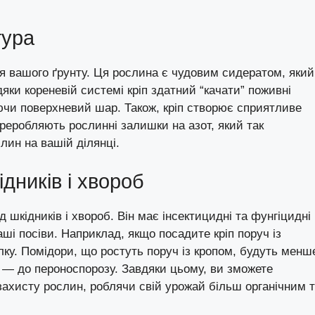
тура
я вашого ґрунту. Ця рослина є чудовим сидератом, який
яки кореневій системі кріп здатний “качати” поживні
ючи поверхневий шар. Також, кріп створює сприятливе
реробляють рослинні залишки на азот, який так
лин на вашій ділянці.
дників і хвороб
шкідників і хвороб. Він має інсектицидні та фунгіцидні
і посіви. Наприклад, якщо посадите кріп поруч із
илку. Помідори, що ростуть поруч із кропом, будуть менш
и — до пероноспорозу. Завдяки цьому, ви зможете
захисту рослин, роблячи свій урожай більш органічним 