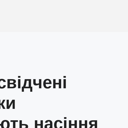
свідчені
ки
ють насіння