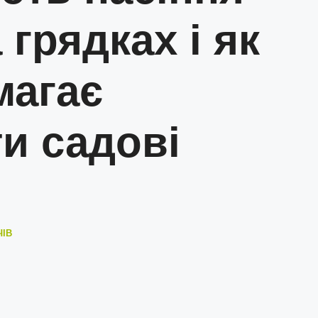
 грядках і як
магає
и садові
ЧІВ