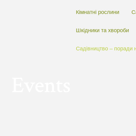
Перейти
до
Кімнатні рослини
С
вмісту
Шкідники та хвороби
Садівництво – поради 