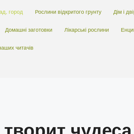
ад, город
Рослини відкритого грунту
Дім і дв
Домашні заготовки
Лікарські рослини
Енци
наших читачів
 творит чудеса