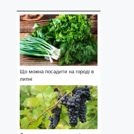
Що можна посадити на городі в
липні