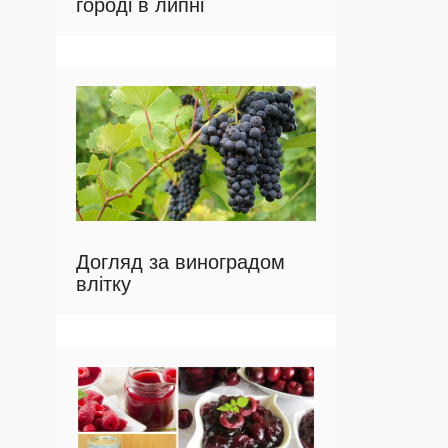
городі в липні
Догляд за виноградом
влітку