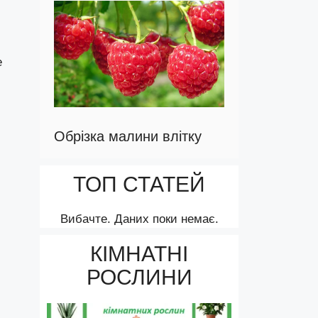
е
Обрізка малини влітку
ТОП СТАТЕЙ
Вибачте. Даних поки немає.
КІМНАТНІ
РОСЛИНИ