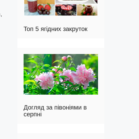
,
Топ 5 ягідних закруток
Догляд за півоніями в
серпні