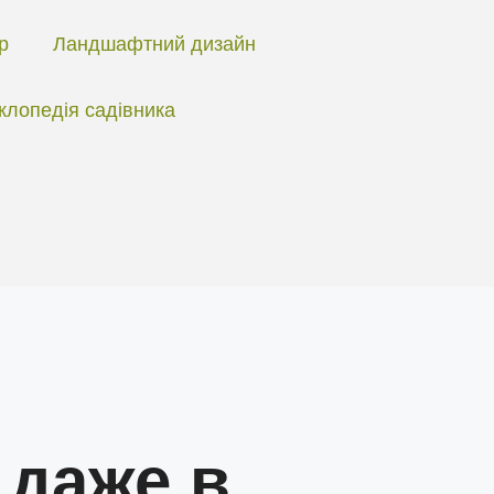
ір
Ландшафтний дизайн
клопедія садівника
 даже в