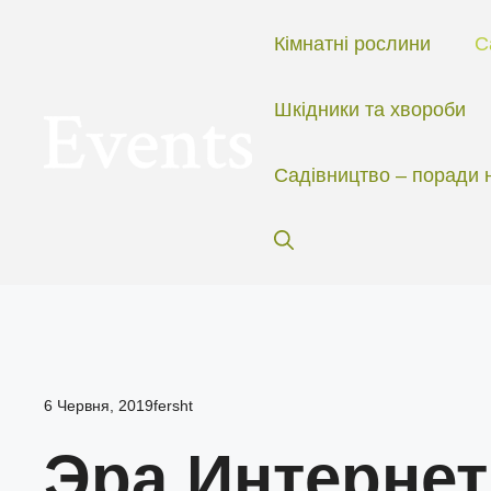
Перейти
до
Кімнатні рослини
С
вмісту
Шкідники та хвороби
Садівництво – поради 
6 Червня, 2019
fersht
Эра Интернет