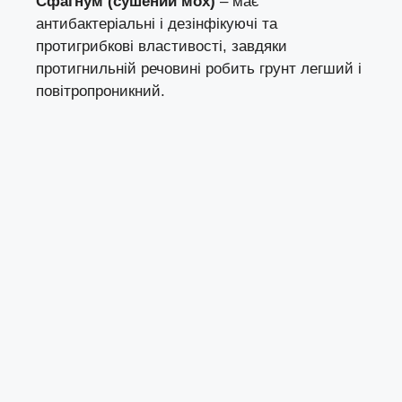
Сфагнум (сушений мох)
– має
антибактеріальні і дезінфікуючі та
протигрибкові властивості, завдяки
протигнильній речовині робить грунт легший і
повітропроникний.