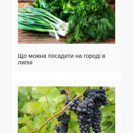
Що можна посадити на городі в
липні