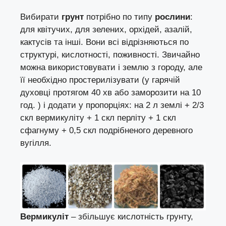
Вибирати
грунт
потрібно по типу
рослини
:
для квітучих, для зелених, орхідей, азалій,
кактусів та інші. Вони всі відрізняються по
структурі, кислотності, поживності. Звичайно
можна використовувати і землю з городу, але
її необхідно простерилізувати (у гарячій
духовці протягом 40 хв або заморозити на 10
год. ) і додати у пропорціях: на 2 л землі + 2/3
скл вермикуліту + 1 скл перліту + 1 скл
сфагнуму + 0,5 скл подрібненого деревного
вугілля.
Вермикуліт
– збільшує кислотність грунту,