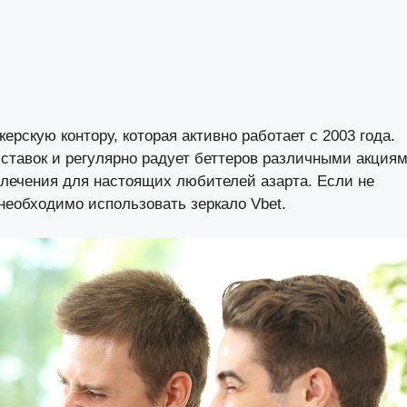
рскую контору, которая активно работает с 2003 года.
ставок и регулярно радует беттеров различными акциям
влечения для настоящих любителей азарта. Если не
о необходимо использовать
зеркало Vbet
.