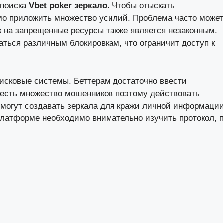
 поиска
Vbet poker зеркало
. Чтобы отыскать
о приложить множество усилий. Проблема часто может
к на запрещенные ресурсы также является незаконным.
аться различным блокировкам, что ограничит доступ к
оисковые системы. Беттерам достаточно ввести
 есть множество мошенников поэтому действовать
могут создавать зеркала для кражи личной информации
 платформе необходимо внимательно изучить протокол, 
.