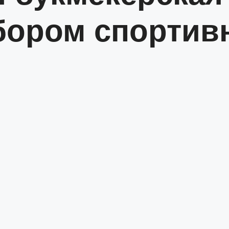
ором спортив