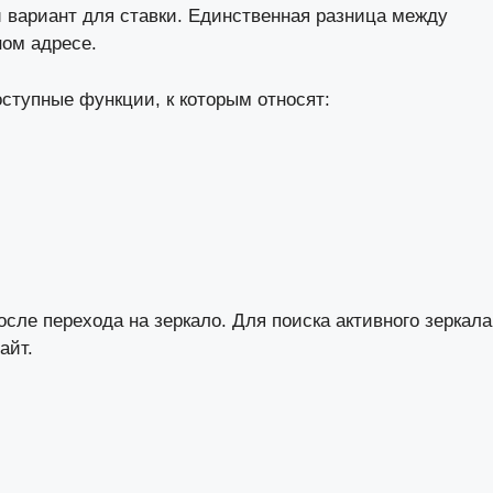
вариант для ставки. Единственная разница между
ом адресе.
ступные функции, к которым относят:
сле перехода на зеркало. Для поиска активного зеркала
айт.