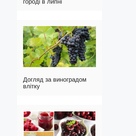
городі в липні
Догляд за виноградом
влітку