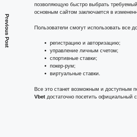
позволяющую быстро выбрать требуемый 
основным сайтом заключается в измененн
Previous Post
Пользователи смогут использовать все до
регистрацию и авторизацию;
управление личным счетом;
спортивные ставки;
покер-рум;
виртуальные ставки.
Все это станет возможным и доступным по
Vbet
достаточно посетить официальный с