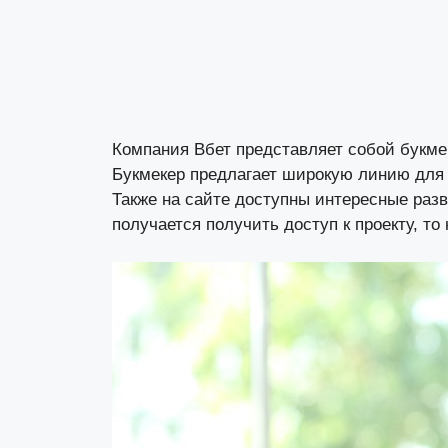
Компания Вбет представляет собой букмеке
Букмекер предлагает широкую линию для 
Также на сайте доступны интересные раз
получается получить доступ к проекту, т