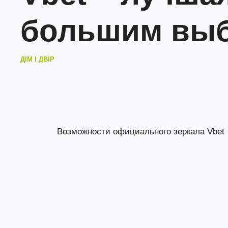
большим выб
ДІМ І ДВІР
Возможности официального зеркала Vbet