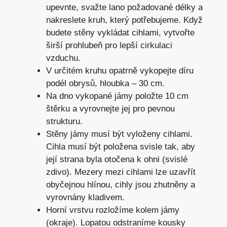
upevnte, svažte lano požadované délky a
nakreslete kruh, který potřebujeme. Když
budete stěny vykládat cihlami, vytvořte
širší prohlubeň pro lepší cirkulaci
vzduchu.
V určitém kruhu opatrně vykopejte díru
podél obrysů, hloubka – 30 cm.
Na dno vykopané jámy položte 10 cm
štěrku a vyrovnejte jej pro pevnou
strukturu.
Stěny jámy musí být vyloženy cihlami.
Cihla musí být položena svisle tak, aby
její strana byla otočena k ohni (svislé
zdivo). Mezery mezi cihlami lze uzavřít
obyčejnou hlínou, cihly jsou zhutněny a
vyrovnány kladivem.
Horní vrstvu rozložíme kolem jámy
(okraje). Lopatou odstraníme kousky