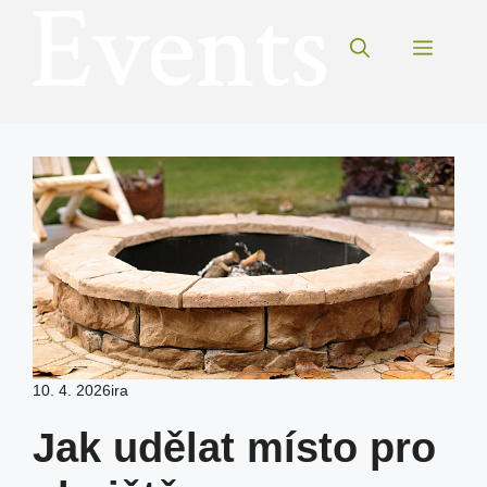
Přeskočit
na
Menu
obsah
10. 4. 2026
ira
Jak udělat místo pro