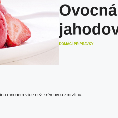
Ovocná
jahodov
DOMÁCÍ PŘÍPRAVKY
zlinu mnohem více než krémovou zmrzlinu.