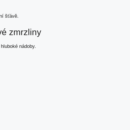
ní šťávě.
é zmrzliny
o hluboké nádoby.