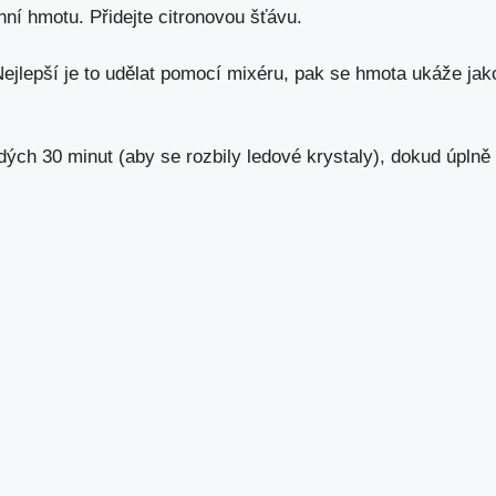
í hmotu. Přidejte citronovou šťávu.
jlepší je to udělat pomocí mixéru, pak se hmota ukáže jak
ých 30 minut (aby se rozbily ledové krystaly), dokud úplně