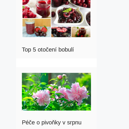
Top 5 otočení bobulí
Péče o pivoňky v srpnu