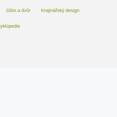
Dům a dvůr
Krajinářský design
yklopedie