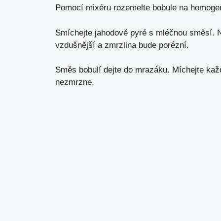
Pomocí mixéru rozemelte bobule na homogenn
Smíchejte jahodové pyré s mléčnou směsí. Ne
vzdušnější a zmrzlina bude porézní.
Směs bobulí dejte do mrazáku. Míchejte každ
nezmrzne.