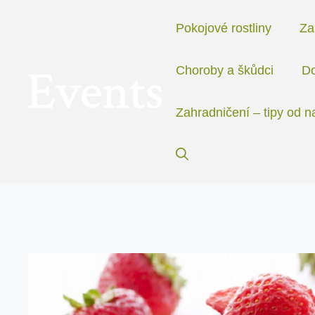
Přeskočit
na
Pokojové rostliny
Za
obsah
Choroby a škůdci
Do
Zahradničení – tipy od n