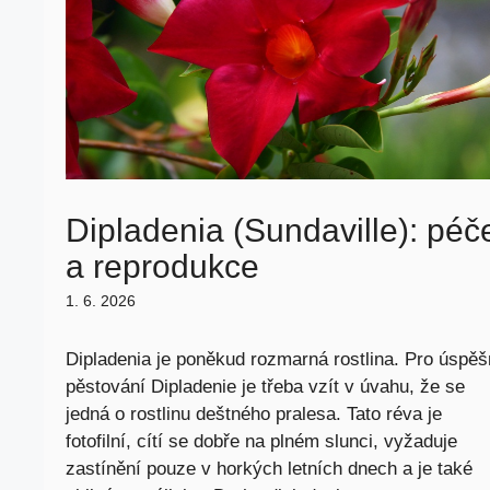
Dipladenia (Sundaville): péč
a reprodukce
1. 6. 2026
Dipladenia je poněkud rozmarná rostlina. Pro úspě
pěstování Dipladenie je třeba vzít v úvahu, že se
jedná o rostlinu deštného pralesa. Tato réva je
fotofilní, cítí se dobře na plném slunci, vyžaduje
zastínění pouze v horkých letních dnech a je také