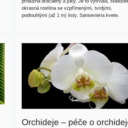
příbuzná dracaeny a juky. Je to vytrvalá, stáleze
okrasná rostlina se vzpřímenými, tvrdými,
podlouhlými (až 1 m) listy. Sansevieria kvete.
Orchideje – péče o orchide