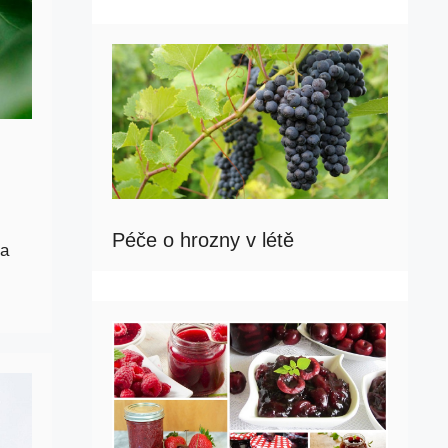
Péče o hrozny v létě
na