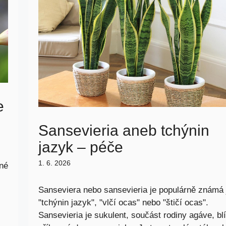
e
Sansevieria aneb tchýnin
jazyk – péče
1. 6. 2026
šné
Sanseviera nebo sansevieria je populárně známá 
"tchýnin jazyk", "vlčí ocas" nebo "štičí ocas".
Sansevieria je sukulent, součást rodiny agáve, bl