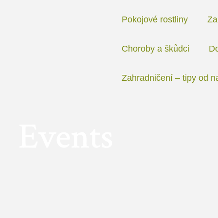
Přeskočit
na
Pokojové rostliny
Za
obsah
Choroby a škůdci
Do
Zahradničení – tipy od n