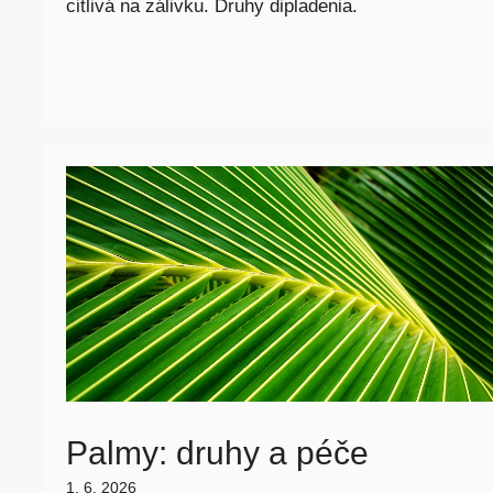
citlivá na zálivku. Druhy dipladenia.
Palmy: druhy a péče
1. 6. 2026