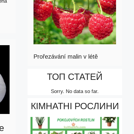
lená
Prořezávání malin v létě
ТОП СТАТЕЙ
Sorry. No data so far.
КІМНАТНІ РОСЛИНИ
je