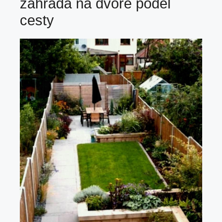
zahrada na dvoře podél
cesty