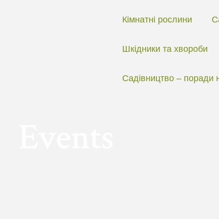
Перейти
до
Кімнатні рослини
С
вмісту
Шкідники та хвороби
Садівництво – поради 