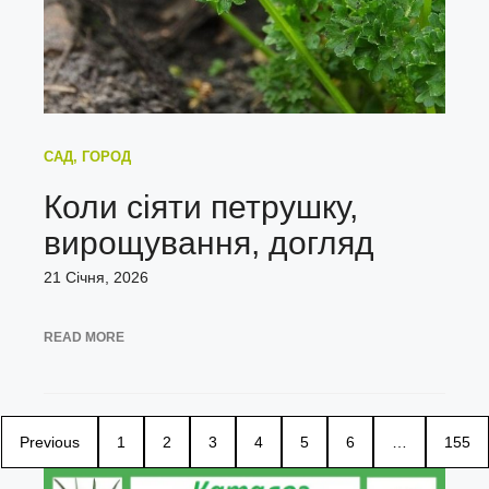
САД, ГОРОД
Коли сіяти петрушку,
вирощування, догляд
21 Січня, 2026
READ MORE
Previous
1
2
3
4
5
6
…
155