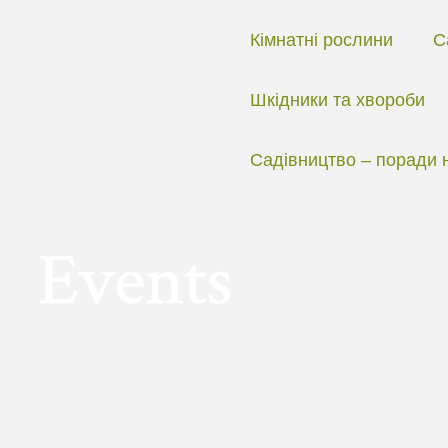
Перейти
до
Кімнатні рослини
С
вмісту
Шкідники та хвороби
Садівництво – поради 