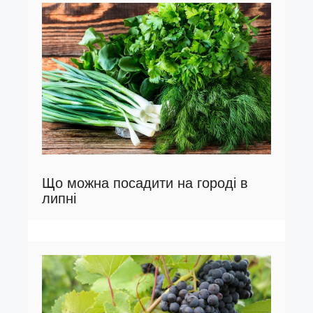
Що можна посадити на городі в
липні